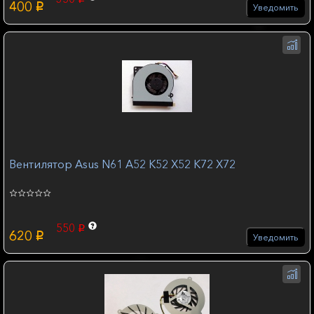
400
p
Уведомить
Вентилятор Asus N61 A52 K52 X52 K72 X72
550
p
620
p
Уведомить