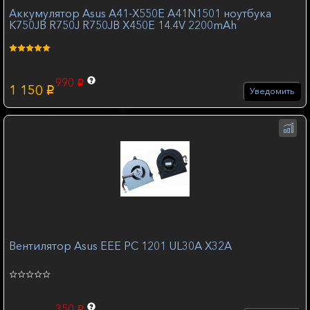
Аккумулятор Asus A41-X550E A41N1501 ноутбука
K750JB R750J R750JB X450E 14.4V 2200mAh
990
p
1 150
p
Уведомить
Вентилятор Asus EEE PC 1201 UL30A X32A
350
p