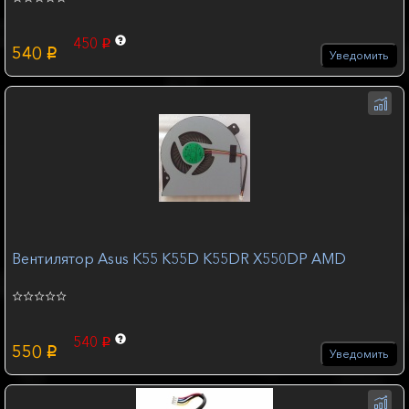
450
p
540
p
Уведомить
Вентилятор Asus K55 K55D K55DR X550DP AMD
540
p
550
p
Уведомить