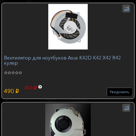
Вентилятор для ноутбуков Asus K42D K42 X42 R42
кулер
450
p
490
p
Уведомить