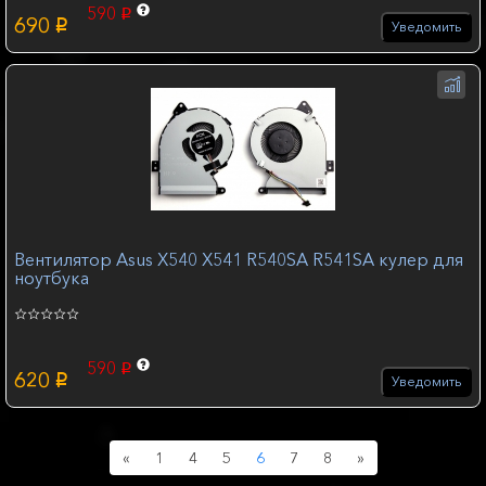
590
p
690
p
Уведомить
Вентилятор Asus X540 X541 R540SA R541SA кулер для
ноутбука
590
p
620
p
Уведомить
Previous
Next
«
1
4
5
6
7
8
»