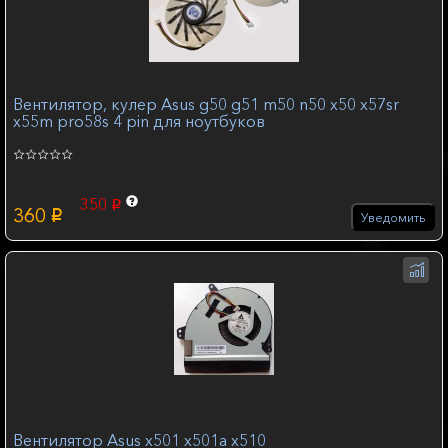
Вентилятор, кулер Asus g50 g51 m50 n50 x50 x57sr
х55m pro58s 4 pin для ноутбуков
350
p
360
p
Уведомить
Вентилятор Asus x501 x501a x510