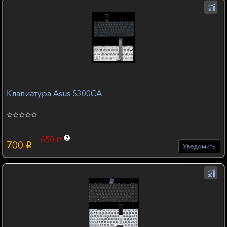
Клавиатура Asus S300CA
650
p
700
p
Уведомить