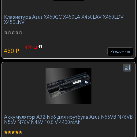
Клавиатура Asus X450CC X450LA X450LAV X450LDV
X450LNV
420
p
450
p
Уведомить
Аккумулятор A32-N56 для ноутбука Asus N56VB N76VB
N56V N76V N46V 10.8 V 4400mAh