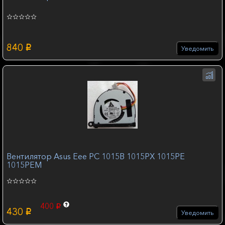
840
p
Уведомить
Вентилятор Asus Eee PC 1015B 1015PX 1015PE
1015PEM
400
p
430
p
Уведомить