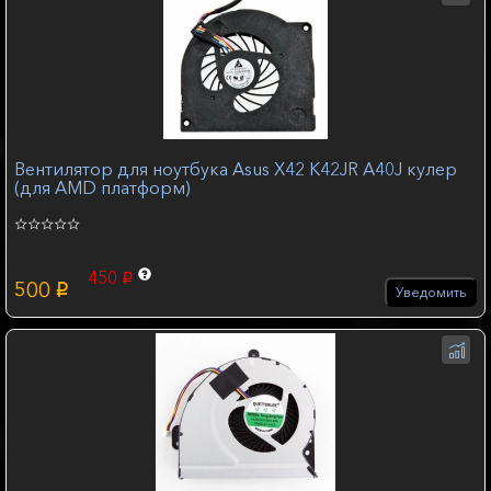
Вентилятор для ноутбука Asus X42 K42JR A40J кулер
(для AMD платформ)
450
p
500
p
Уведомить