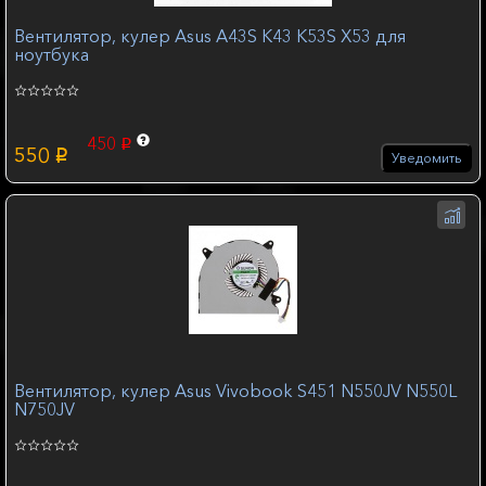
Вентилятор, кулер Asus A43S K43 K53S X53 для
ноутбука
450
p
550
p
Уведомить
Вентилятор, кулер Asus Vivobook S451 N550JV N550L
N750JV