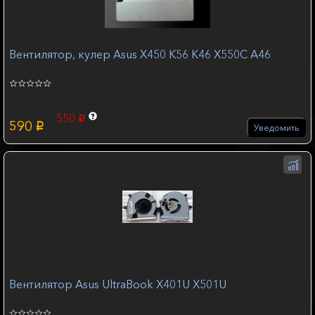
Вентилятор, кулер Asus X450 K56 K46 X550C A46
550
p
590
p
Уведомить
Вентилятор Asus UltraBook X401U X501U