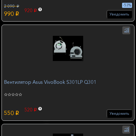
-53%
2 090
p
920
p
990
p
Уведомить
Вентилятор Asus VivoBook S301LP Q301
520
p
550
p
Уведомить