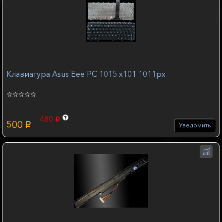
Клавиатура Asus Eee PC 1015 x101 1011px
480
p
500
p
Уведомить