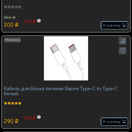
650
p
150
p
200
p
В корзину
Новинка
Кабель для блока питания Xiaomi Type-C to Type-C
белый
250
p
290
p
В корзину