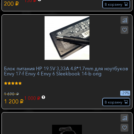
150
p
200
p
В корзину
Блок питания HP 19.5V 3,33A 4.8*1.7mm для ноутбуков
Envy 17-f Envy 4 Envy 6 Sleekbook 14-b orig
-29%
1 690
p
1 000
p
1 200
p
В корзину