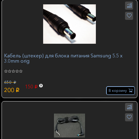
Кабель (штекер) для блока питания Samsung 5.5 х
3.0mm orig
650
p
150
p
200
p
В корзину