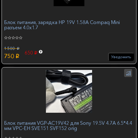
Блок питания, зарядка HP 19V 1.58A Compaq Mini
разъем 4.0x1.7
1 500
p
650
p
750
p
Уведомить
Блок питания VGP-AC19V42 для Sony 19.5V 4.7A 6.5*4.4
мм VPC-EH SVE151 SVF152 orig