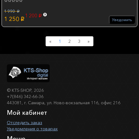
1 990
p
1 200
p
1 250
p
Уведомить
Previous
Next
«
1
2
3
»
©
KTS-SHOP
, 2026
+7(846) 342-66-36
443081, г. Самара, ул. Ново-вокзальная 116, офис 216
Мой кабинет
Отследить заказ
Уведомления о товарах
Меню