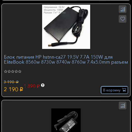
Блок питания HP hstnn-ca27 19.5V 7.7A 150W для
EliteBook 8560w 8730w 8740w 8760w 7.4x5.0mm разъем
3 190
p
1 890
p
2 190
p
В корзину