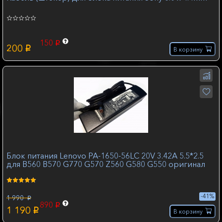
150
p
200
p
В корзину
Блок питания Lenovo PA-1650-56LC 20V 3.42A 5.5*2.5
для B560 B570 G770 G570 Z560 G580 G550 оригинал
-41%
1 990
p
890
p
1 190
p
В корзину