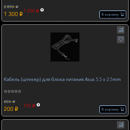
2 890
p
1 200
p
1 300
p
В корзину
Кабель (штекер) для блока питания Asus 5.5 х 2.5mm
650
p
150
p
200
p
В корзину