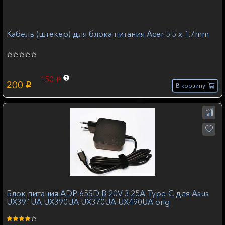
Кабель (штекер) для блока питания Acer 5.5 х 1.7mm
150
p
200
p
В корзину
Блок питания ADP-65SD B 20V 3.25A Type-C для Asus
UX391UA UX390UA UX370UA UX490UA orig