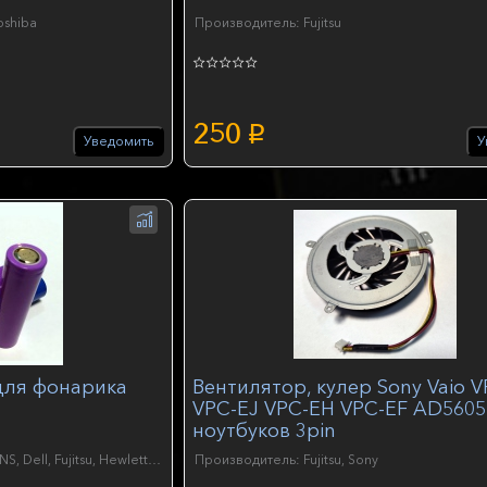
oshiba
Производитель: Fujitsu
250
p
Уведомить
У
для фонарика
Вентилятор, кулер Sony Vaio 
VPC-EJ VPC-EH VPC-EF AD560
ноутбуков 3pin
Производитель: Apple, Asus, DNS, Dell, Fujitsu, Hewlett-Packard, Lenovo, MSI, Packard Bell, Samsung, Sony, Toshiba, Другие
Производитель: Fujitsu, Sony