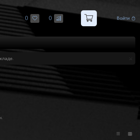
0
0
Войти
кладе.
н.