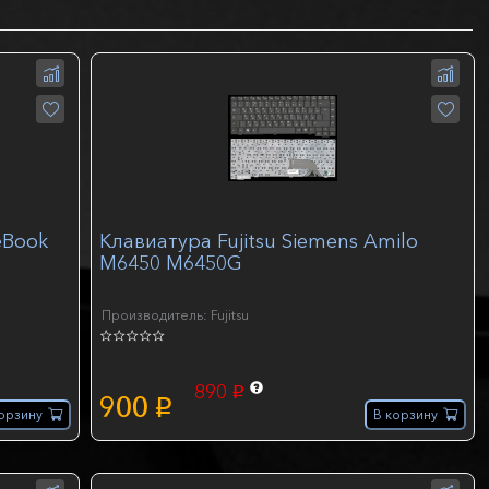
eBook
Клавиатура Fujitsu Siemens Amilo
M6450 M6450G
Производитель: Fujitsu
890
p
900
p
орзину
В корзину