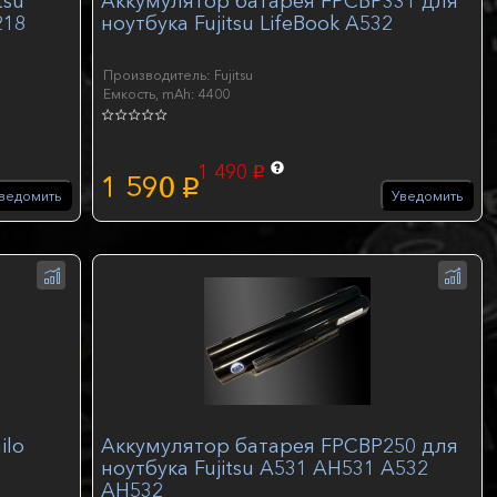
tsu
Аккумулятор батарея FPCBP331 для
218
ноутбука Fujitsu LifeBook A532
Производитель: Fujitsu
Емкость, mAh: 4400
1 490
p
1 590
p
ведомить
Уведомить
ilo
Аккумулятор батарея FPCBP250 для
ноутбука Fujitsu A531 AH531 A532
AH532