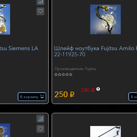
tsu Siemens LA
Шлейф ноутбука Fujitsu Amilo 
22-11925-70
Производитель: Fujitsu
240
p
250
p
В корзину
В к