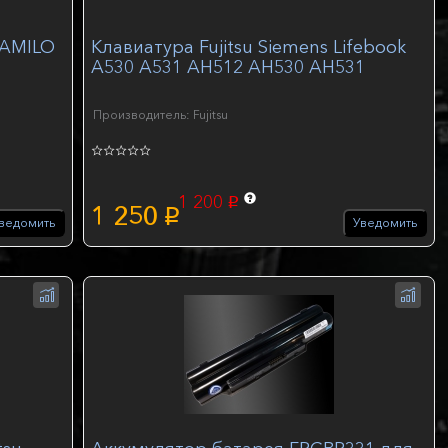
 AMILO
Клавиатура Fujitsu Siemens Lifebook
A530 A531 AH512 AH530 AH531
Производитель: Fujitsu
1 200
p
1 250
p
ведомить
Уведомить