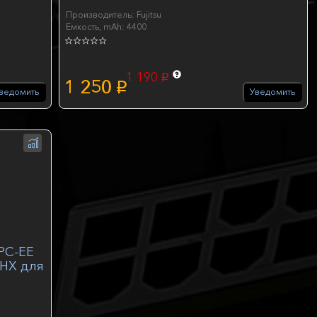
Производитель: Fujitsu
Емкость, mAh: 4400
1 190
p
1 250
p
ведомить
Уведомить
VPC-EE
5HX для