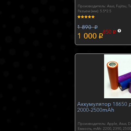
Производитель: Asus, Fujitsu, T
Разъем (мм): 5.5*2.5
1 890
p
850
p
1 000
p
Аккумулятор 18650 
2000-2500mAh
Емкость, mAh: 2200, 2390, 2500