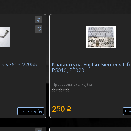
ns V3515 V2055
Клавиатура Fujitsu-Siemens Lif
P5010, P5020
Производитель: Fujitsu
250
p
В корзину
В к