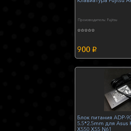
Клавиатура Fujitsu A
Производитель: Fujitsu
900
p
Блок питания ADP-9
5.5*2.5mm для Asus 
X550 X55 N61