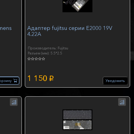
emens
Адаптер fujitsu серии E2000 19V
4.22A
Производитель: Fujitsu
Разъем (мм): 5.5*2.5
1 150
p
орзину
Уведомить