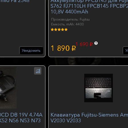
milo Pa 2548
Аккумулятор FPCB145 для Fuji
S762 FJ7110LH FPCB145 FPCBP
10,8V 4400mAh
Производитель: Fujitsu
Емкость, mAh: 4400
1 690
p
1 890
p
Уведомить
У
0CD DB 19V 4.74A
Клавиатура Fujitsu-Siemens Am
K52 N56 N53 N73
V2030 V2033