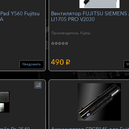
ad Y560 Fujitsu
Вентилятор FUJITSU SIEMENS
2A
LI1705 PRO V2030
Производитель: Fujitsu
490
p
Уведомить
У