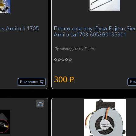
s Amilo li 1705
Петли для ноутбука Fujitsu Si
Amilo La1703 6053B0135301
Производитель: Fujitsu
300
p
В корзину
В к