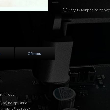
Задать вопрос по проду
ы
Обзоры
h
мулятора.
ука) по причине
ляторной батареи.