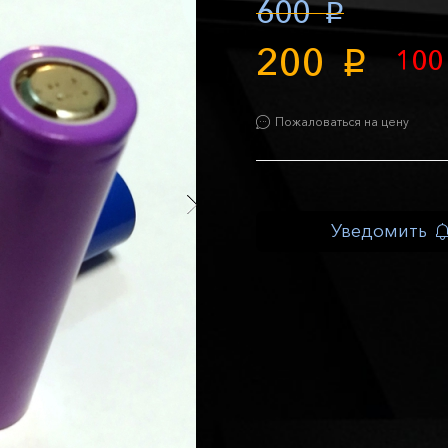
600
p
200
10
p
Пожаловаться на цену
Уведомить