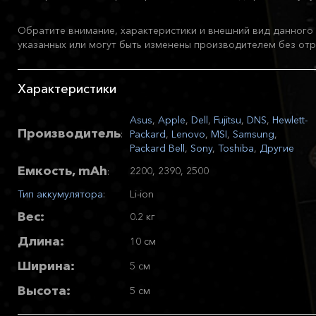
Обратите внимание, характеристики и внешний вид данного 
указанных или могут быть изменены производителем без отр
Характеристики
Asus
,
Apple
,
Dell
,
Fujitsu
,
DNS
,
Hewlett-
Производитель
:
Packard
,
Lenovo
,
MSI
,
Samsung
,
Packard Bell
,
Sony
,
Toshiba
,
Другие
Емкость, mAh
2200, 2390, 2500
:
Тип аккумулятора
:
Li-ion
Вес:
0.2 кг
Длина:
10 см
Ширина:
5 см
Высота:
5 см