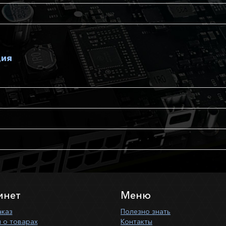
ция
инет
Меню
аказ
Полезно знать
 о товарах
Контакты