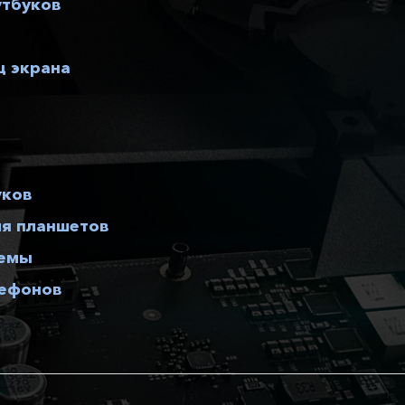
утбуков
 экрана
уков
ля планшетов
ъемы
лефонов