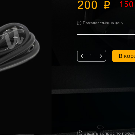
200
15
p
Пожаловаться на цену
В кор
-
+
Задать вопрос по проду