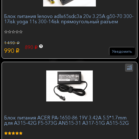
Блок питания lenovo adlx65sdc3a 20v 3.25A g50-70 300-
17isk yoga 11s 300-14isk прямоугольный разъем
1 490
p
890
p
990
p
Уведомить
Блок питания ACER PA-1650-86 19V 3.42A 5.5*1.7mm
для A315-42G F5-573G AN515-31 A317-51G A515-52G