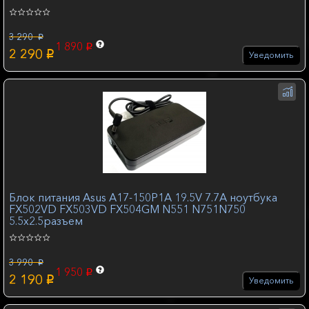
3 290
p
1 890
p
2 290
p
Уведомить
Блок питания Asus A17-150P1A 19.5V 7.7A ноутбука
FX502VD FX503VD FX504GM N551 N751N750
5.5x2.5разъем
3 990
p
1 950
p
2 190
p
Уведомить