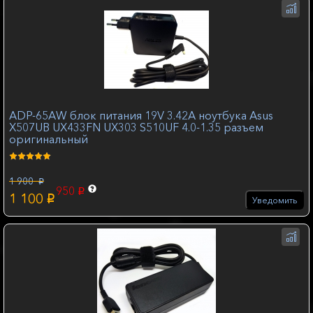
ADP-65AW блок питания 19V 3.42A ноутбука Asus
X507UB UX433FN UX303 S510UF 4.0-1.35 разъем
оригинальный
1 900
p
950
p
1 100
p
Уведомить