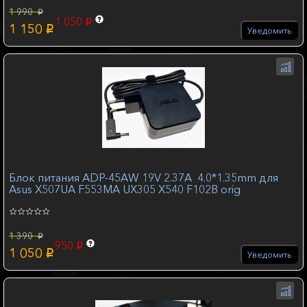
1 990
p
1 050
p
1 150
p
Уведомить
Блок питания ADP-45AW 19V 2.37A 4.0*1.35mm для
Asus X507UA F553MA UX305 X540 F102B orig
1 390
p
950
p
1 050
p
Уведомить