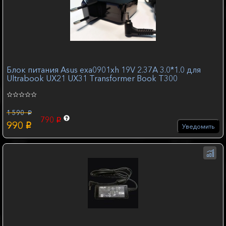
Блок питания Asus exa0901xh 19V 2.37A 3.0*1.0 для
Ultrabook UX21 UX31 Transformer Book T300
1 590
p
790
p
990
p
Уведомить