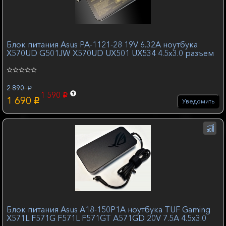
Блок питания Asus PA-1121-28 19V 6.32A ноутбука
X570UD G501JW X570UD UX501 UX534 4.5x3.0 разъем
2 890
p
1 590
p
1 690
p
Уведомить
Блок питания Asus A18-150P1A ноутбука TUF Gaming
X571L F571G F571L F571GT A571GD 20V 7.5A 4.5x3.0