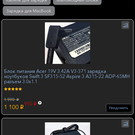
Кабель для зарядки
Маломощные блоки
Зарядка для MacBook
Блок питания Acer 19V 3.42А V3-371 зарядка
ноутбуков Swift 3 SF315-52 Aspire 3 A315-22 ADP-65MH
разъем 3.0x1.1
1 990
p
950
p
1 100
p
Уведомить