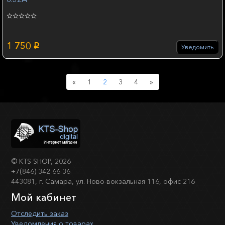
1 750
p
Уведомить
Previous
Next
«
1
2
3
4
»
©
KTS-SHOP
, 2026
+7(846) 342-66-36
443081, г. Самара, ул. Ново-вокзальная 116, офис 216
Мой кабинет
Отследить заказ
Уведомления о товарах