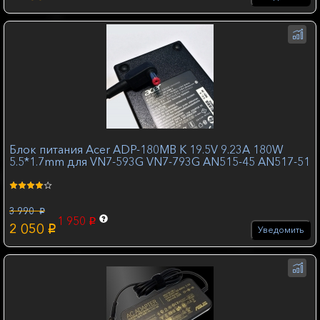
Блок питания Acer ADP-180MB K 19.5V 9.23A 180W
5.5*1.7mm для VN7-593G VN7-793G AN515-45 AN517-51
3 990
p
1 950
p
2 050
p
Уведомить