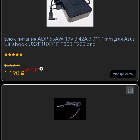
Блок питания ADP-65AW 19V 3.42А 3.0*1.1mm для Asus
Ultrabook UX2E1UX31E T300 T200 orig
1 500
p
890
p
1 190
p
Уведомить