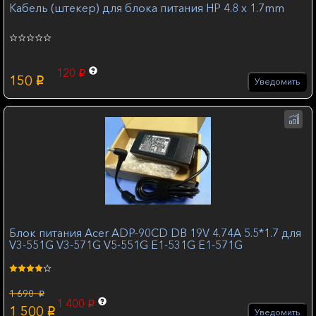
Кабель (штекер) для блока питания HP 4.8 x 1.7mm
120
p
150
p
Уведомить
Блок питания Acer ADP-90CD DB 19V 4.74A 5.5*1.7 для
V3-551G V3-571G V5-551G E1-531G E1-571G
1 690
p
1 400
p
1 500
p
Уведомить