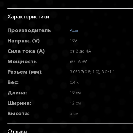
Характеристики
Производитель
Acer
:
Напряж. (V)
19V
:
Сила тока (А)
от 2 до 4A
:
Мощность
60 - 65W
:
Разъем (мм)
3.0*0.7(0.8; 1.0), 3.0*1.1
:
Вес:
0.4 кг
Длина:
19 см
Ширина:
12 см
Высота:
5 см
Отзывы