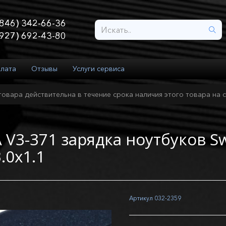
846) 342-66-36
927) 692-43-80
плата
Отзывы
Услуги сервиса
товара действительна в течение срока наличия этого товара на с
 V3-371 зарядка ноутбуков Swi
.0x1.1
Артикул
032-2359