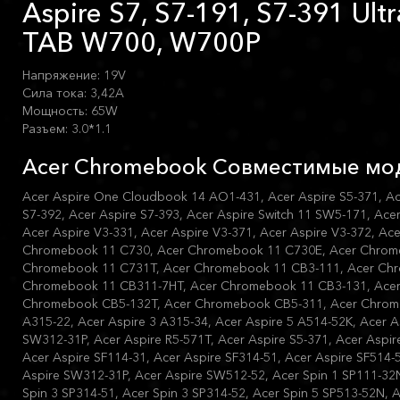
Aspire S7, S7-191, S7-391 Ult
TAB W700, W700P
Напряжение: 19V
Сила тока: 3,42A
Мощность: 65W
Разъем: 3.0*1.1
Acer Chromebook Совместимые мо
Acer Aspire One Cloudbook 14 AO1-431, Acer Aspire S5-371, Ace
S7-392, Acer Aspire S7-393, Acer Aspire Switch 11 SW5-171, Ace
Acer Aspire V3-331, Acer Aspire V3-371, Acer Aspire V3-372, Ace
Chromebook 11 C730, Acer Chromebook 11 C730E, Acer Chrom
Chromebook 11 C731T, Acer Chromebook 11 CB3-111, Acer Ch
Chromebook 11 CB311-7HT, Acer Chromebook 11 CB3-131, Acer
Chromebook CB5-132T, Acer Chromebook CB5-311, Acer Chrome
A315-22, Acer Aspire 3 A315-34, Acer Aspire 5 A514-52K, Acer A
SW312-31P, Acer Aspire R5-571T, Acer Aspire S5-371, Acer Aspir
Acer Aspire SF114-31, Acer Aspire SF314-51, Acer Aspire SF514-
Aspire SW312-31P, Acer Aspire SW512-52, Acer Spin 1 SP111-32N
Spin 3 SP314-51, Acer Spin 3 SP314-52, Acer Spin 5 SP513-52N, Ac