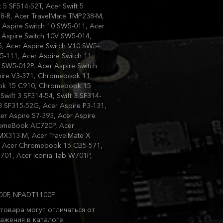
t 5 SF514-52T, Acer Swift 5
8-R, Acer TravelMate TMP238-M,
Aspire Switch 10 SW5-011, Acer
 Aspire Switch 10V SW5-014,
5, Acer Aspire Switch V10 SW5-
5-111, Acer Aspire Switch 11
 SW5-012P, Acer Aspire Switch
spire V3-371, Chromebook 11
ok 15 C910, Chromebook 15
Swift 3 SF314-54, Swift 3 SF314-
 3 SF315-52G, Acer Aspire P3-131,
er Aspire S7-393, Acer Aspire
romeBook AC720P, Acer
X313-M, Acer TravelMate X
, Acer Chromebook 15 CB5-571,
W701, Acer Iconia Tab W701P,
.00F, NPADT1100F
товара могут отличаться от
ажения в каталоге.