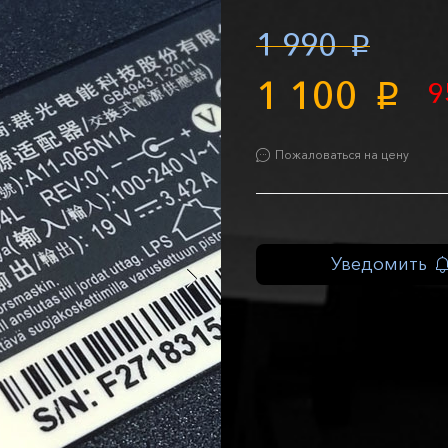
1 990
p
1 100
9
p
Пожаловаться на цену
Уведомить