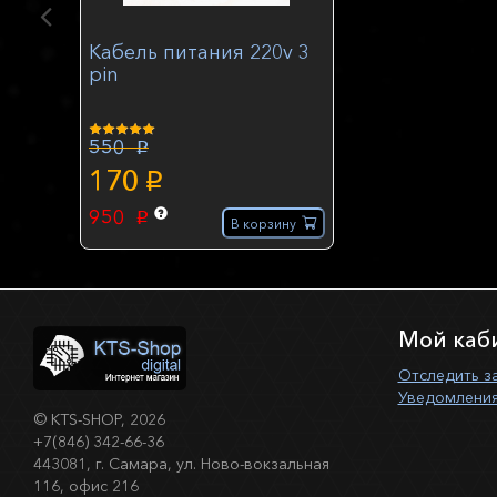
Кабель питания 220v 3
pin
550
p
170
p
950
p
В корзину
Мой каб
Отследить з
Уведомления
©
KTS-SHOP
, 2026
+7(846) 342-66-36
443081, г. Самара, ул. Ново-вокзальная
116, офис 216