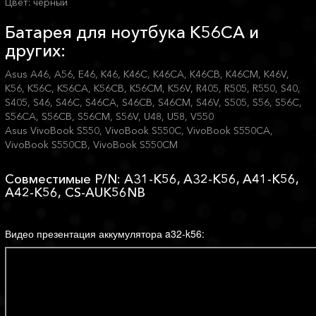
Цвет: черный
Батарея для ноутбука K56CA и
других:
Asus A46, A56, E46, K46, K46C, K46CA, K46CB, K46CM, K46V,
K56, K56C, K56CA, K56CB, K56CM, K56V, R405, R505, R550, S40,
S405, S46, S46C, S46CA, S46CB, S46CM, S46V, S505, S56, S56C,
S56CA, S56CB, S56CM, S56V, U48, U58, V550
Asus VivoBook S550, VivoBook S550C, VivoBook S550CA,
VivoBook S550CB, VivoBook S550CM
Совместимые P/N: A31-K56, A32-K56, A41-K56,
A42-K56, CS-AUK56NB
Видео презентация аккумулятора a32-k56: