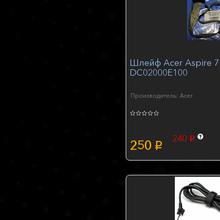
Шлейф Acer Aspire 7
DC02000E100
Производитель: Acer
240
p
250
p