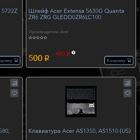
 5732Z
Шлейф Acer Extensa 5630G Quanta
ZR6 ZRG GLEDD0ZR6LC100
Производитель: Acer
480
p
500
p
орзину
В корзину
580,
Клавиатура Acer AS1350, AS1510 (US)