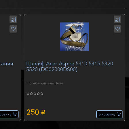
тания
Шлейф Acer Aspire 5310 5315 5320
5520 (DC02000DS00)
Производитель: Acer
250
p
орзину
В корзину