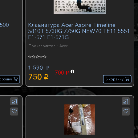
9500
Клавиатура Acer Aspire Timeline
5810T 5738G 7750G NEW70 TE11 5551
E1-571 E1-571G
Производитель: Acer
1 590
p
700
p
750
p
орзину
В корзину