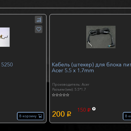
 5250
Кабель (штекер) для блока пи
Acer 5.5 х 1.7mm
Производитель: Acer
Разъем (мм): 5.5*1.7
150
p
200
p
В корзину
В к