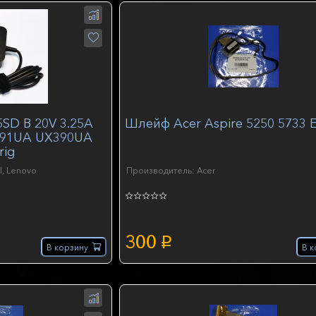
SD B 20V 3.25A
Шлейф Acer Aspire 5250 5733 
391UA UX390UA
rig
l, Lenovo
Производитель: Acer
300
p
В корзину
В к