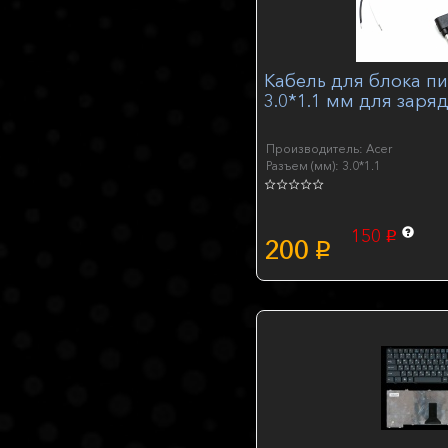
Кабель для блока пи
3.0*1.1 мм для заря
Производитель: Acer
Разъем (мм): 3.0*1.1
150
p
200
p