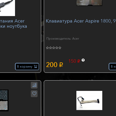
тания Acer
Клавиатура Acer Aspire 1800, 
дки ноутбука
Производитель: Acer
150
p
200
p
В корзину
В к