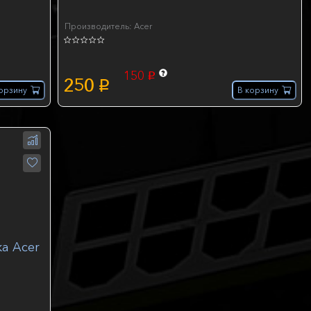
Производитель: Acer
150
p
250
p
орзину
В корзину
а Acer