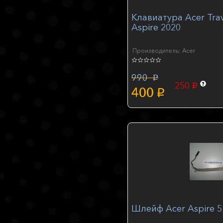
Клавиатура Acer Tra
Aspire 2020
Производитель: Acer
990
p
250
p
400
p
Шлейф Acer Aspire 51