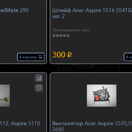
velMate 290
Шлейф Acer Aspire 5516 5541G
ver. 2
Производитель: Acer
300
p
В корзину
В к
12, Aspire 5110
Вентилятор Acer Aspire 5570,5
3680