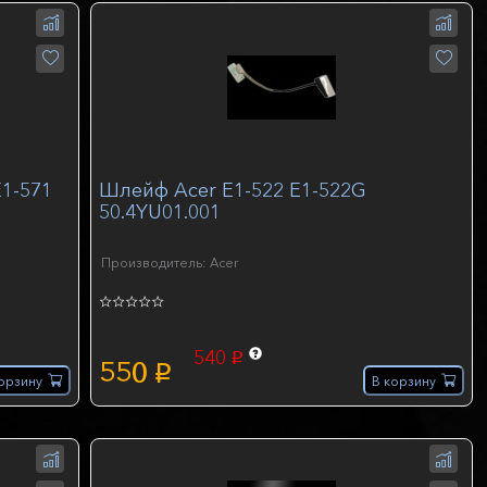
E1-571
Шлейф Acer E1-522 E1-522G
50.4YU01.001
Производитель: Acer
540
p
550
p
орзину
В корзину