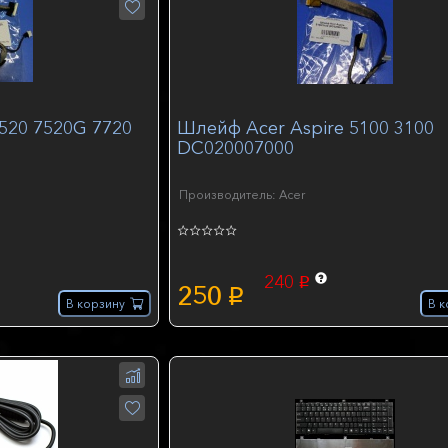
520 7520G 7720
Шлейф Acer Aspire 5100 3100
DC020007000
Производитель: Acer
240
p
250
p
В корзину
В к