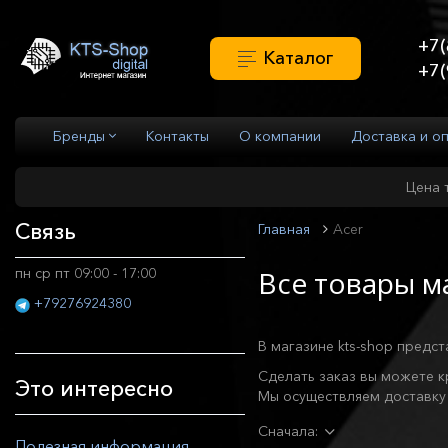
+7(
Каталог
+7(
Бренды
Контакты
О компании
Доставка и о
Цена 
Связь
Главная
Acer
пн ср пт 09:00 - 17:00
Все товары м
+79276924380
В магазине kts-shop предс
Сделать заказ вы можете к
Это интересно
Мы осуществляем доставку 
Сначала:
Полезная информация