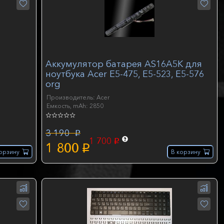
Аккумулятор батарея AS16A5K для
ноутбука Acer E5-475, E5-523, E5-576
org
Производитель: Acer
Емкость, mAh: 2850
3 190
p
1 700
p
1 800
p
орзину
В корзину