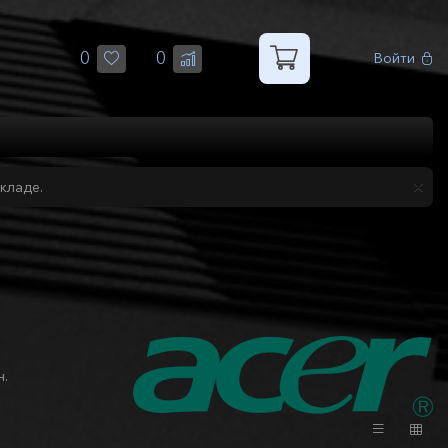
0
0
Войти
кладе.
н.