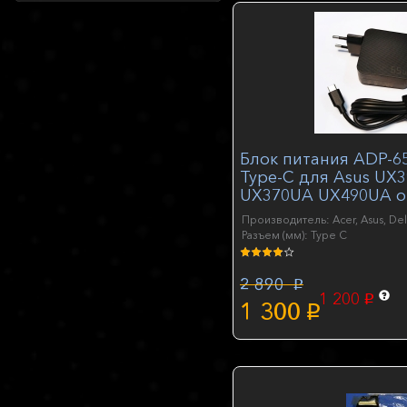
Блок питания ADP-65
Type-C для Asus UX
UX370UA UX490UA o
Производитель: Acer, Asus, Del
Разъем (мм): Type C
2 890
p
1 200
p
1 300
p