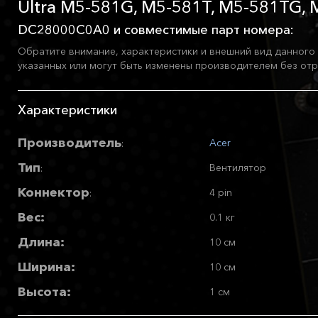
Ultra M5-581G, M5-581T, M5-581TG, 
DC28000C0A0 и совместимые парт номера:
Обратите внимание, характеристики и внешний вид данного 
указанных или могут быть изменены производителем без отр
Характеристики
Производитель
Acer
:
Тип
Вентилятор
:
Коннектор
4 pin
:
Вес:
0.1 кг
Длина:
10 см
Ширина:
10 см
Высота:
1 см