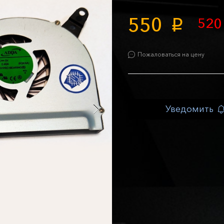
550
52
p
Пожаловаться на цену
Уведомить