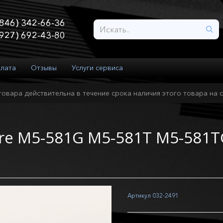
846) 342-66-36
927) 692-43-80
плата
Отзывы
Услуги сервиса
товара действительна в течение срока наличия этого товара на с
ire M5-581G M5-581T M5-581TG
Артикул
032-2491