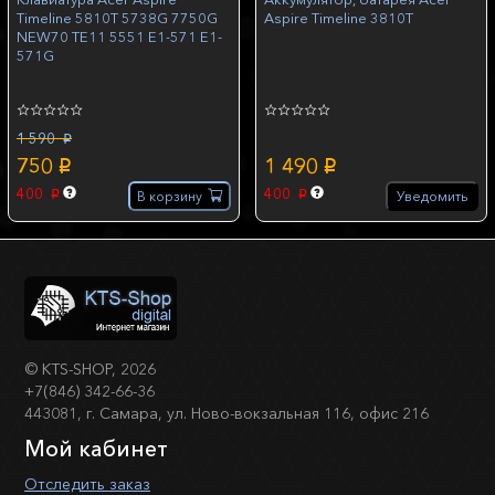
Timeline 5810T 5738G 7750G
Aspire Timeline 3810T
NEW70 TE11 5551 E1-571 E1-
571G
1 590
p
750
1 490
p
p
400
400
В корзину
Уведомить
p
p
©
KTS-SHOP
, 2026
+7(846) 342-66-36
443081, г. Самара, ул. Ново-вокзальная 116, офис 216
Мой кабинет
Отследить заказ