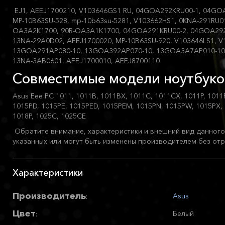
EJ1, AEEJ1700210, V103646GS1 RU, 04GOA292KRU00-1, 04GOA
MP-10B63SU-528, mp-10b63su-5281, V103662HS1, 0KNA-291RU01
OA3A2K1700, 90R-OA3A1K1700, 04GOA291KRU00-2, 04GOA29
13NA-29A0D02, AEEJ1700020, MP-10B63SU-920, V103646LS1, 
13GOA291AP080-10, 13GOA392AP070-10, 13GOA3A7AP010-10,
13NA-3AB0601, AEEJ1700010, AEEJ8700110
Совместимые модели ноутбуко
Asus Eee PC 1011, 1011B, 1011BX, 1011C, 1011CX, 1011P, 1011P
1015PD, 1015PE, 1015PED, 1015PEM, 1015PN, 1015PW, 1015PX, 1
1018P, 1025C, 1025CE
Обратите внимание, характеристики и внешний вид данного 
указанных или могут быть изменены производителем без отр
Характеристики
Производитель
Asus
:
Цвет
Белый
: