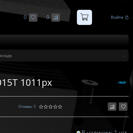
0
0
Войти
кладе.
015T 1011px
Отзывы: 0
В наличии: 1 шт.