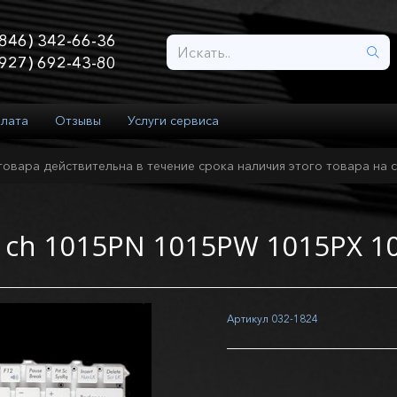
846) 342-66-36
927) 692-43-80
плата
Отзывы
Услуги сервиса
товара действительна в течение срока наличия этого товара на с
01ch 1015PN 1015PW 1015PX 1
Артикул
032-1824