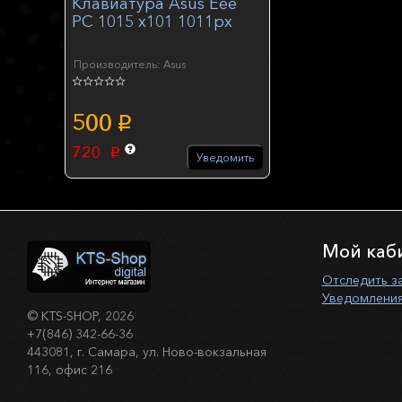
Клавиатура Asus Eee
PC 1015 x101 1011px
Производитель: Asus
500
p
720
p
Уведомить
Мой каб
Отследить з
Уведомления
©
KTS-SHOP
, 2026
+7(846) 342-66-36
443081, г. Самара, ул. Ново-вокзальная
116, офис 216