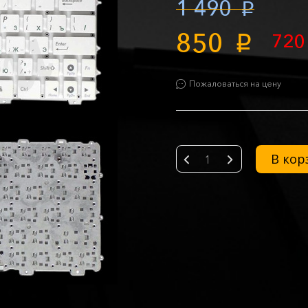
1 490
p
850
72
p
Пожаловаться на цену
В кор
-
+