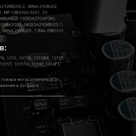
292KRU00-2, 0KNA-292RU02,
, MP-10B63SU-9201, 70-
2KRU00-2, 13GOA291AP080,
V103662GS1, 04GOA292KRU02-1,
 0KNA-292RU01, 13NA-39B0101,
в:
X, 1015, 1015B, 1015BX, 1015P,
015T, 1015TX, 1016P, 1016PT,
товара могут отличаться от
ажения в каталоге