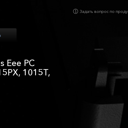
Задать вопрос по проду
ы
s Eee PC
15PX, 1015T,