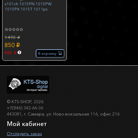
x101ch 1015PN 1015PW
1015PX 1015T 1011px
1 490
p
850
p
480
В корзину
p
©
KTS-SHOP
, 2026
+7(846) 342-66-36
443081, г. Самара, ул. Ново-вокзальная 116, офис 216
Мой кабинет
Отследить заказ