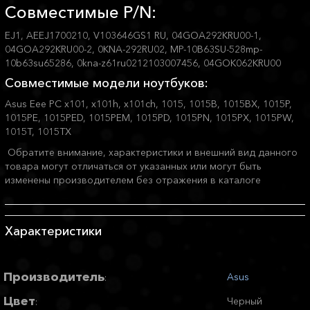
Совместимые P/N:
EJ1, AEEJ1700210, V103646GS1 RU, 04GOA292KRU00-1,
04GOA292KRU00-2, 0KNA-292RU02, MP-10B63SU-528mp-
10b63su65286, 0kna-z61ru0212103007456, 04GOK062KRU00
Совместимые модели ноутбуков:
Asus Eee PC x101, x101h, x101ch, 1015, 1015B, 1015BX, 1015P,
1015PE, 1015PED, 1015PEM, 1015PD, 1015PN, 1015PX, 1015PW,
1015T, 1015TX
Обратите внимание, характеристики и внешний вид данного
товара могут отличаться от указанных или могут быть
изменены производителем без отражения в каталоге
Характеристики
Производитель
Asus
:
Цвет
Черный
: