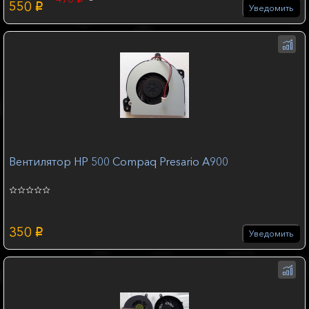
p
550
p
Уведомить
Вентилятор HP 500 Compaq Presario A900
350
p
Уведомить