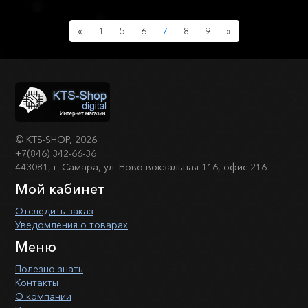
Previous
Next
«
1
5
6
7
8
9
»
©
KTS-SHOP
, 2026
+7(846) 342-66-36
443081, г. Самара, ул. Ново-вокзальная 116, офис 216
Мой кабинет
Отследить заказ
Уведомления о товарах
Меню
Полезно знать
Контакты
О компании