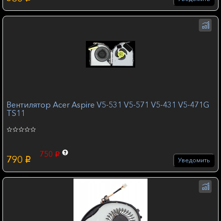
Вентилятор Acer Aspire V5-531 V5-571 V5-431 V5-471G
TS11
750
p
790
p
Уведомить