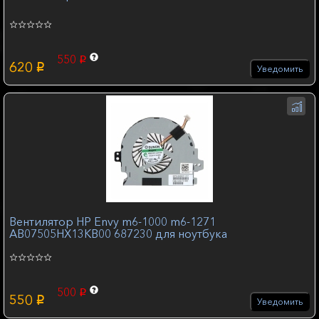
550
p
620
p
Уведомить
Вентилятор HP Envy m6-1000 m6-1271
AB07505HX13KB00 687230 для ноутбука
500
p
550
p
Уведомить