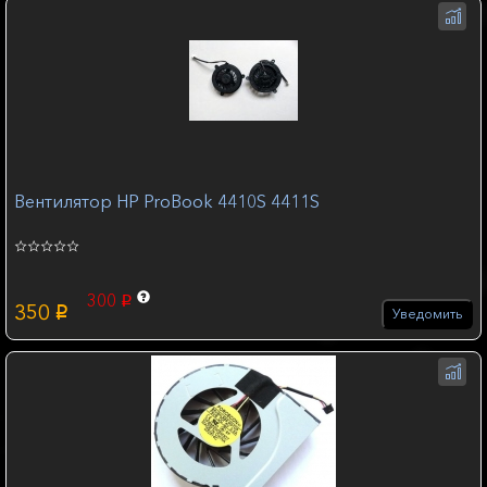
Вентилятор HP ProBook 4410S 4411S
300
p
350
p
Уведомить