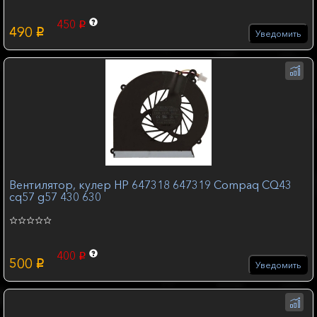
450
p
490
p
Уведомить
Вентилятор, кулер HP 647318 647319 Compaq CQ43
cq57 g57 430 630
400
p
500
p
Уведомить