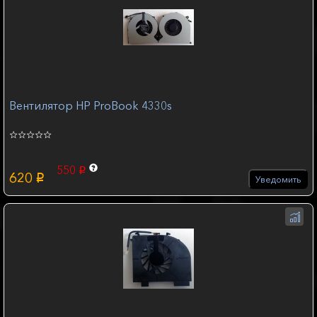
Вентилятор HP ProBook 4330s
550
p
620
p
Уведомить