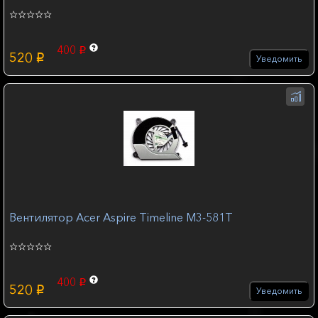
400
p
520
p
Уведомить
Вентилятор Acer Aspire Timeline M3-581T
400
p
520
p
Уведомить