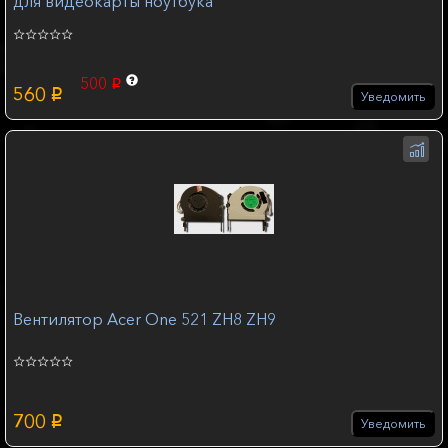
для видеокарты ноутбука
500
p
560
p
Уведомить
Вентилятор Acer One 521 ZH8 ZH9
700
p
Уведомить