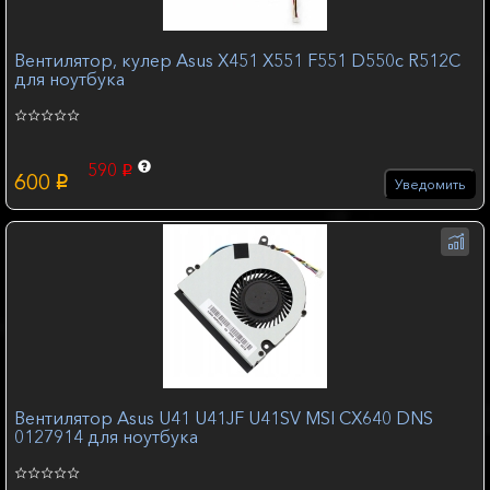
Вентилятор, кулер Asus X451 X551 F551 D550c R512C
для ноутбука
590
p
600
p
Уведомить
Вентилятор Asus U41 U41JF U41SV MSI CX640 DNS
0127914 для ноутбука