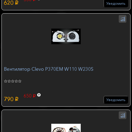
p
620
p
Уведомить
Вентилятор Clevo P370EM W110 W230S
650
p
790
p
Уведомить