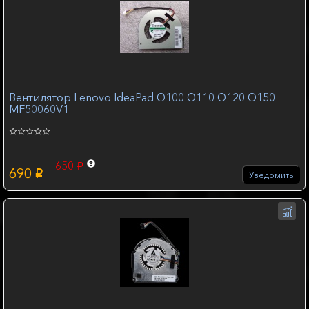
Вентилятор Lenovo IdeaPad Q100 Q110 Q120 Q150
MF50060V1
650
p
690
p
Уведомить