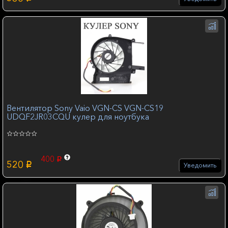
Вентилятор Sony Vaio VGN-CS VGN-CS19
UDQF2JR03CQU кулер для ноутбука
400
p
520
p
Уведомить