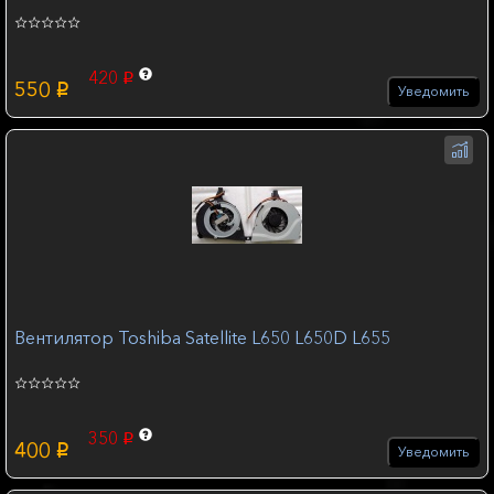
420
p
550
p
Уведомить
Вентилятор Toshiba Satellite L650 L650D L655
350
p
400
p
Уведомить