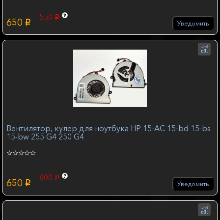
550
p
650
p
Уведомить
Вентилятор, кулер для ноутбука HP 15-AC 15-bd 15-bs
15-bw 255 G4 250 G4
600
p
650
p
Уведомить