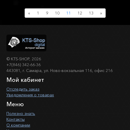
Previous
Next
«
1
9
10
11
12
13
»
©
KTS-SHOP
, 2026
+7(846) 342-66-36
443081, г. Самара, ул. Ново-вокзальная 116, офис 216
Мой кабинет
Отследить заказ
Уведомления о товарах
Меню
Полезно знать
Контакты
О компании