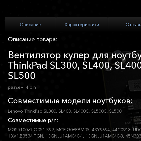
Описание
Характеристики
Отзыв
Описание товара:
Вентилятор кулер для ноутбу
ThinkPad SL300, SL400, SL40
SL500
разъем: 4 pin
Совместимые модели ноутбуков:
Lenovo ThinkPad SL300, SL400, SL400C, SL500C, SL500
Совместимые p/n:
MG55100v1-Q051-S99, MCF-G06PBM05, 43Y9694, 44C0918, UD
13.V1.B3534.F.GN, 13GNJU1AM040-1, 13GNJU1AM040-3, 45N303