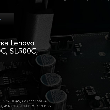
ы
ка Lenovo
0C, SL500C,
QF2ZR31DAS, GC055515VH-A,
1, 45N3032, 45N3194, 45N3195,