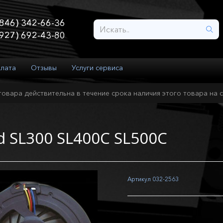
846) 342-66-36
927) 692-43-80
плата
Отзывы
Услуги сервиса
товара действительна в течение срока наличия этого товара на с
d SL300 SL400C SL500C
Артикул
032-2563