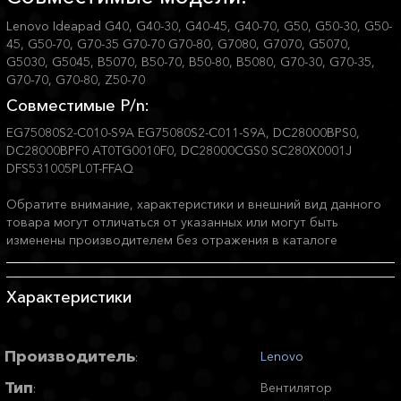
Lenovo Ideapad G40, G40-30, G40-45, G40-70, G50, G50-30, G50-
45, G50-70, G70-35 G70-70 G70-80, G7080, G7070, G5070,
G5030, G5045, B5070, B50-70, B50-80, B5080, G70-30, G70-35,
G70-70, G70-80, Z50-70
Совместимые P/n:
EG75080S2-C010-S9A EG75080S2-C011-S9A, DC28000BPS0,
DC28000BPF0 AT0TG0010F0, DC28000CGS0 SC280X0001J
DFS531005PL0T-FFAQ
Обратите внимание, характеристики и внешний вид данного
товара могут отличаться от указанных или могут быть
изменены производителем без отражения в каталоге
Характеристики
Производитель
Lenovo
:
Тип
Вентилятор
: