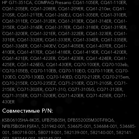
HP G71-351CA, COMPAQ Presario CQ61-105ER, CQ61-110ER,
CQ61-205ER, CQ61-208ER, CQ61-209ER, CQ61-210er, CQ61-
210SR, CQ61-211ER, CQ61-260EJ, CQ61-305ER, CQ61-310ER,
CQ61-311ER, CQ61-312ER, CQ61-313ER, CQ61-314ER, CQ61-
315ER, CQ61-316ER, CQ61-317ER, CQ61-318ER, CQ61-319ER,
CQ61-320ER, CQ61-321ER, CQ61-322ER, CQ61-323ER, CQ61-
331ER, CQ61-332ER, CQ61-333ER, CQ61-334ER, CQ61-335ER,
CQ61-336ER, CQ61-340EV, CQ61-405ER, CQ61-407ER, CQ61-
410ER, CQ61-417ER, CQ61-418ER, CQ61-419ER, CQ61-420ER,
CQ61-421ER, CQ61-422ER, CQ61-423ER, CQ61-424ER, CQ61-
425ER, CQ61-426EG, CQ61-430ER, CQ70-100ER, CQ70-103eb,
CQ70-105EB, CQ70-110EB, CQ70-110EO, CQ70-110ER, CQ70-
120EO, CQ70-130ED, CQ70-140ED, CQ70-212ER, CQ70-215em,
CQ70-215ER, CQ70-235EZ, CQ71-210ER, CQ71-210SR, CQ71-
215ER, CQ71-302ER, CQ71-310, CQ71-310SG, CQ71-312ER,
CQ71-315ER, CQ71-320ER, CQ71-420ER, CQ71-425ER, CQ71-
430ER
Совместимые P/N:
KSB06105HA-8K35, UFB75B05H, DFB552005M30T-F8Q6,
NFB75B05H FSFA1, 531942-001, 534675-001, 534684-001, 534685-
001, 580718-001, 580719-001, 582139-001, 582140-001, 582141-
001, 582144-001, 582145-001