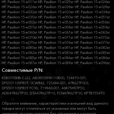
HP, Pavilion 15-e011sr HP, Pavilion 15-e025sr HP, Pavilion 15-e026er
HP, Pavilion 15-e026sr HP, Pavilion 15-e028er HP, Pavilion 15-e028sr
HP, Pavilion 15-e032er HP, Pavilion 15-e033er HP, Pavilion 15-e034sr
HP, Pavilion 15-e035sr HP, Pavilion 15-e050sr HP, Pavilion 15-e051sr
HP, Pavilion 15-e052sr HP, Pavilion 15-e053sr HP, Pavilion 15-e056sr
HP, Pavilion 15-e057sr HP, Pavilion 15-e058sr HP, Pavilion 15-e059sr
HP, Pavilion 15-e060sr HP, Pavilion 15-e061sr HP, Pavilion 15-e063sr
HP, Pavilion 15-e070sr HP, Pavilion 15-e071sr HP, Pavilion 15-e072sr
HP, Pavilion 15-e075sr HP, Pavilion 15-e076sr HP, Pavilion 15-e077sr
HP, Pavilion 15-e080sr HP, Pavilion 15-e081sr HP, Pavilion 15-e082er
HP, Pavilion 15-e082sr HP, Pavilion 15-e083sr HP, Pavilion 15-e085er
HP, Pavilion 15-e085sr HP, Pavilion 15-e086er HP, Pavilion 15-e086sr
HP, Pavilion 15-e087sr HP, Pavilion 15-e089sr HP, Pavilion 15-e096sr,
Совместимые P/N:
KSB0705HB-CJ22, AB08505HX110B00, 724870-001,
DFS501105PR0T, 0CWR62, 725684-001, 47R62TP003,
DFS501105PR0T FC9U, 719860-001, 46R75HSTP50,
ADD47R62TP00, DTA47R62TP10, FCN47R62TP30, KPTR7554T0
Обратите внимание, характеристики и внешний вид данного
товара могут отличаться от указанных или могут быть
изменены производителем без отражения в каталоге