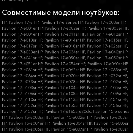
Совместимые модели ноутбуков:
HP, Pavilion 17-e HP, Pavilion 17-e series HP, Pavilion 17-e000er HP,
Pavilion 17-e001er HP, Pavilion 17-e002er HP, Pavilion 17-e003er HP,
Pavilion 17-e004er HP, Pavilion 17-e011sr HP, Pavilion 17-e012sr HP,
Pavilion 17-e013sr HP, Pavilion 17-e014sr HP, Pavilion 17-e015sr HP,
Pavilion 17-e017sr HP, Pavilion 17-e018sr HP, Pavilion 17-e026sr HP,
Pavilion 17-e033er HP, Pavilion 17-e034sr HP, Pavilion 17-e040sr HP,
Pavilion 17-e041sr HP, Pavilion 17-e050er HP, Pavilion 17-e050sr HP,
Pavilion 17-e051er HP, Pavilion 17-e054er HP, Pavilion 17-e060sr HP,
Pavilion 17-e061sr HP, Pavilion 17-e062sr HP, Pavilion 17-e063sr HP,
Pavilion 17-e064sr HP, Pavilion 17-e070sr HP, Pavilion 17-e072sr HP,
Pavilion 17-e073sr HP, Pavilion 17-e078sr HP, Pavilion 17-e102sr HP,
Pavilion 17-e103sr HP, Pavilion 17-e104sr HP, Pavilion 17-e105sr HP,
Pavilion 17-e106sr HP, Pavilion 17-e108sr HP, Pavilion 17-e109sr HP,
Pavilion 17-e110sr HP, Pavilion 17-e113sr HP, Pavilion 17-e151sr HP,
Pavilion 17-e152sr HP, Pavilion 17-e155sr HP, Pavilion 17-e156sr HP,
Pavilion 17-e157sr HP, Pavilion 17-e165sre20dx, Pavilion 15-e series
HP, Pavilion 15-e000sr HP, Pavilion 15-e002sr HP, Pavilion 15-e003sr
HP, Pavilion 15-e004er HP, Pavilion 15-e004sr HP, Pavilion 15-e005sr
HP, Pavilion 15-e006sr HP, Pavilion 15-e007sr HP, Pavilion 15-e008sr