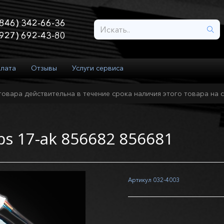
846) 342-66-36
927) 692-43-80
плата
Отзывы
Услуги сервиса
товара действительна в течение срока наличия этого товара на с
bs 17-ak 856682 856681
Артикул
032-4003