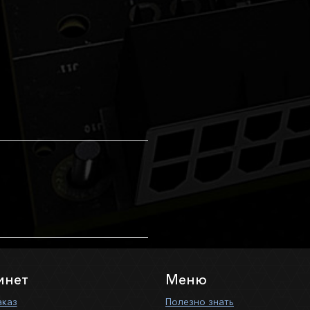
инет
Меню
аказ
Полезно знать