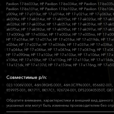
Pavilion 17-bs033ur, HP Pavilion 17-bs034ur, HP Pavilion 17-bs035u
Pavilion 17-bs101ur, HP Pavilion 17-bs102ur, HP Pavilion 17-bs104u
y009ur, HP 17-y010ur, HP 17-y014ur, HP 17-y021ur, HP 17-y063ur, 
ak009ur, HP 17-ak014ur, HP 17-ak015ur, HP 17-ak020ur, HP 17-ak0
ak028ur, HP 17-ak035ur, HP 17-ak057ur, HP 17-ak059ur, HP 17-ak0
ak075ur, HP 17-ak082ur, HP 17-ak095ur, HP 17-ak097ur, HP 17-ak09
17-x000ng, HP 17-x000ur, HP 17-x002ur, HP 17-x005no, HP 17-x008
HP 17-x014ur, HP 17-x017ur, HP 17-x018ur, HP 17-x019ds, HP 17-x
x026ur, HP 17-x027ur, HP 17-x036ds, HP 17-x037ur, HP 17-x038ur,
17-x044ur, HP 17-x046ur, HP 17-x047na, HP 17-x047ng, HP 17-x04
HP 17-x090nw, HP 17-x102ur, HP 17-x103ur, HP 17-x106ur, HP 17-x
x108ur, HP 17-x109ur, HP 17-x110ng, HP 17-x110ur, HP 17-x114dx
17-x121dx, HP 17-x137cl, HP 17-x153nw, HP 17-x176ng, HP 17-x5
Совместимые p/n:
023.1006V.0001, 46H.08GHS.0001, 46H.0C7FN.0001, 856682-001,
859975-001, 8K1711, 8K17C1, 926724-001, DFS200405050T, GB
Обратите внимание, характеристики и внешний вид данного 
указанных или могут быть изменены производителем без отр