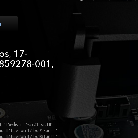
ы
bs, 17-
 859278-001,
 HP Pavilion 17-bs011ur, HP
r, HP Pavilion 17-bs017ur, HP
r, HP Pavilion 17-bs031ur, HP