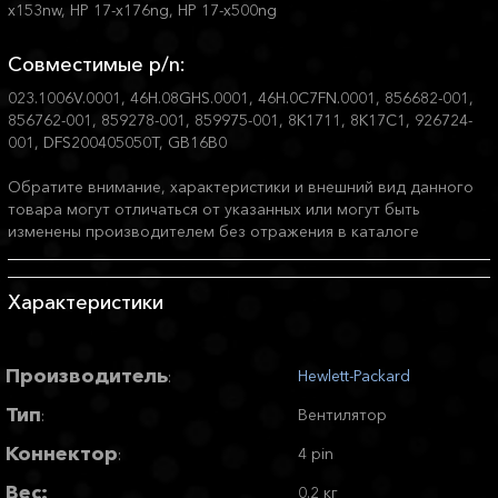
x153nw, HP 17-x176ng, HP 17-x500ng
Совместимые p/n:
023.1006V.0001, 46H.08GHS.0001, 46H.0C7FN.0001, 856682-001,
856762-001, 859278-001, 859975-001, 8K1711, 8K17C1, 926724-
001, DFS200405050T, GB16B0
Обратите внимание, характеристики и внешний вид данного
товара могут отличаться от указанных или могут быть
изменены производителем без отражения в каталоге
Характеристики
Производитель
Hewlett-Packard
:
Тип
Вентилятор
:
Коннектор
4 pin
:
Вес:
0.2 кг