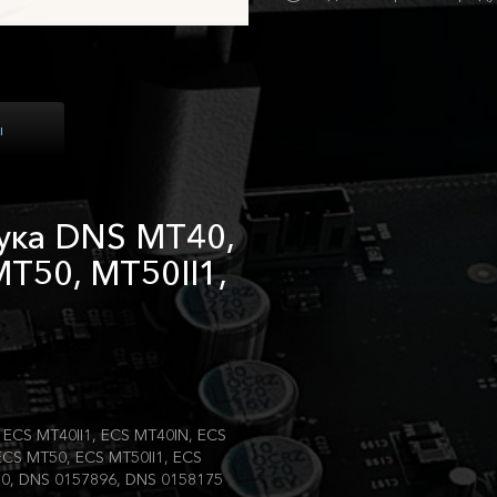
ы
бука DNS MT40,
MT50, MT50II1,
ECS MT40II1, ECS MT40IN, ECS
CS MT50, ECS MT50II1, ECS
80, DNS 0157896, DNS 0158175