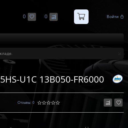
0
0
Войти
кладе.
5HS-U1C 13B050-FR6000
Отзывы: 0