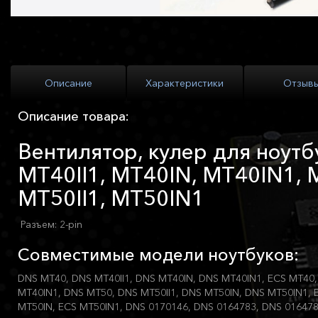
Описание
Характеристики
Отзыв
Описание товара:
Вентилятор, кулер для ноут
MT40II1, MT40IN, MT40IN1, 
MT50II1, MT50IN1
Разъем: 2-pin
Совместимые модели ноутбуков:
DNS MT40, DNS MT40II1, DNS MT40IN, DNS MT40IN1, ECS MT40, 
MT40IN1, DNS MT50, DNS MT50II1, DNS MT50IN, DNS MT50IN1, E
MT50IN, ECS MT50IN1, DNS 0170146, DNS 0164783, DNS 01647