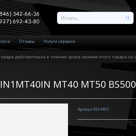
846) 342-66-36
927) 692-43-80
плата
Отзывы
Услуги сервиса
товара действительна в течение срока наличия этого товара на с
0IN1MT40IN MT40 MT50 BS500
Артикул
032-4852