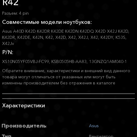
R42
Разъем: 4 pin
Совместимые модели ноутбуков:
Asus A40D K42D K42DR K42DE K42DN K42DQ X42D X42J K42D,
K42DR, K42DE, K42N, K42, X42D, X42, X42J, X42, K42DY, K53S,
X42Jv
P/N:
XS10N05YF05VBJ-FC99, KSB0505HB-AA83, 13GNZQ1AM040-1
Обратите внимание, характеристики и внешний вид данного
товара могут отличаться от указанных или могут быть
изменены производителем без отражения в каталоге
Характеристики
Производитель
Asus
:
Тип
Вентилятор
: