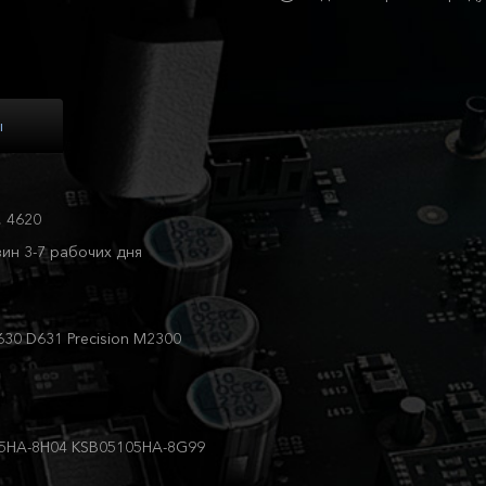
ы
, 4620
ин 3-7 рабочих дня
D630 D631 Precision M2300
05HA-8H04 KSB05105HA-8G99