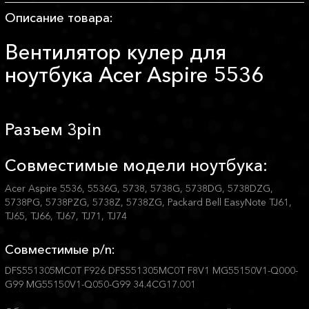
Описание товара:
Вентилятор кулер для
ноутбука Acer Aspire 5536
Разъем 3pin
Совместимые модели ноутбука:
Acer Aspire 5536, 5536G, 5738, 5738G, 5738DG, 5738DZG,
5738PG, 5738PZG, 5738Z, 5738ZG, Packard Bell EasyNote TJ61,
TJ65, TJ66, TJ67, TJ71, TJ74
Совместимые p/n:
DFS551305MC0T F926 DFS551305MC0T F8V1 MG55150V1-Q000-
G99 MG55150V1-Q050-G99 34.4CG17.001