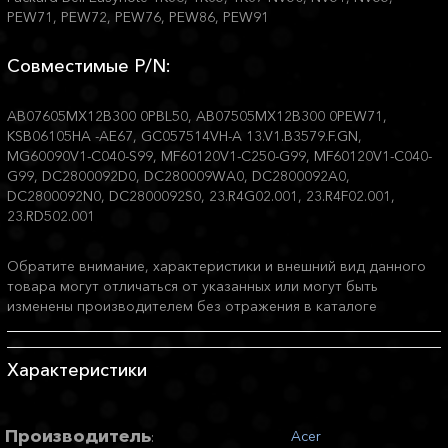
PEW71, PEW72, PEW76, PEW86, PEW91
Совместимые P/N:
AB07605MX12B300 0PBL50, AB07505MX12B300 0PEW71,
KSB06105HA -AE67, GC057514VH-A 13.V1.B3579.F.GN,
MG60090V1-C040-S99, MF60120V1-C250-G99, MF60120V1-C040-
G99, DC2800092D0, DC280009WA0, DC2800092A0,
DC2800092N0, DC2800092S0, 23.R4G02.001, 23.R4F02.001,
23.RD502.001
Обратите внимание, характеристики и внешний вид данного
товара могут отличаться от указанных или могут быть
изменены производителем без отражения в каталоге
Характеристики
Производитель
Acer
: