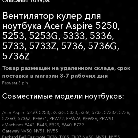
Описание товара:
Вентилятор кулер для
ноутбука Acer Aspire 5250,
5253, 5253G, 5333, 5336,
5733, 5733Z, 5736, 5736G,
5736Z
Товар размещен на удаленном складе, срок
поставки в магазин 3-7 рабочих дня
Разъем 3 pin
Совместимые модели ноутбуков:
Acer Aspire 5250, 5253, 5253G, 5333, 5336, 5733, 5733Z, 5736,
5736G, 5736Z, PEW71, PEW72, PEW76, PEW86, PEW91
eMachines E442, E443, E529, E640, E729
Gateway NV50, NV51, NV55
Packard Bell Easynote TK36, TK85, TK87 NV50, NV51, NV55,