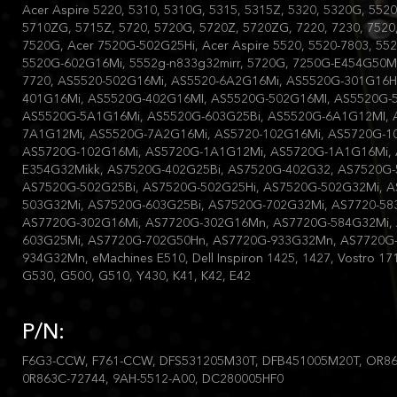
Acer Aspire 5220, 5310, 5310G, 5315, 5315Z, 5320, 5320G, 552
5710ZG, 5715Z, 5720, 5720G, 5720Z, 5720ZG, 7220, 7230, 7520
7520G, Acer 7520G-502G25Hi, Acer Aspire 5520, 5520-7803, 
5520G-602G16Mi, 5552g-n833g32mirr, 5720G, 7250G-E454G50M
7720, AS5520-502G16Mi, AS5520-6A2G16Mi, AS5520G-301G16H
401G16Mi, AS5520G-402G16MI, AS5520G-502G16MI, AS5520G-
AS5520G-5A1G16Mi, AS5520G-603G25Bi, AS5520G-6A1G12MI, 
7A1G12Mi, AS5520G-7A2G16Mi, AS5720-102G16Mi, AS5720G-1
AS5720G-102G16Mi, AS5720G-1A1G12Mi, AS5720G-1A1G16Mi, 
E354G32Mikk, AS7520G-402G25Bi, AS7520G-402G32, AS7520G-
AS7520G-502G25Bi, AS7520G-502G25Hi, AS7520G-502G32Mi, A
503G32Mi, AS7520G-603G25Bi, AS7520G-702G32Mi, AS7720-58
AS7720G-302G16Mi, AS7720G-302G16Mn, AS7720G-584G32Mi,
603G25Mi, AS7720G-702G50Hn, AS7720G-933G32Mn, AS7720G
934G32Mn, eMachines E510, Dell Inspiron 1425, 1427, Vostro 17
G530, G500, G510, Y430, K41, K42, E42
P/N:
F6G3-CCW, F761-CCW, DFS531205M30T, DFB451005M20T, OR86
0R863C-72744, 9AH-5512-A00, DC280005HF0