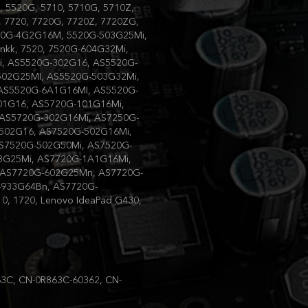
0, 5520G, 5710, 5710G, 5710Z,
, 7720, 7720G, 7720Z, 7720ZG,
5520G-4G2G16M, 5520G-503G25Mi,
nkk, 7520, 7520G-604G32Mi,
i, AS5520G-302G16, AS5520G-
502G25MI, AS5520G-503G32Mi,
AS5520G-6A1G16MI, AS5520G-
01G16, AS5720G-101G16Mi,
AS5720G-302G16Mi, AS7250G-
502G16, AS7520G-502G16Mi,
S7520G-502G50Mi, AS7520G-
3G25Mi, AS7720G-1A1G16Mi,
 AS7720G-602G25Mn, AS7720G-
-933G64Bn, AS7720G-
10, 1720, Lenovo IdeaPad G430,
3C, CN-0R863C-60362, CN-