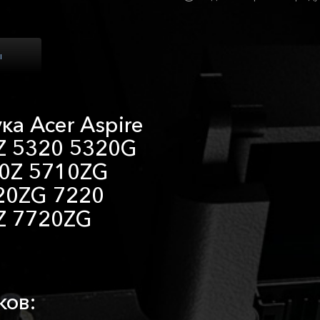
ы
ка Acer Aspire
Z 5320 5320G
0Z 5710ZG
20ZG 7220
Z 7720ZG
ков: