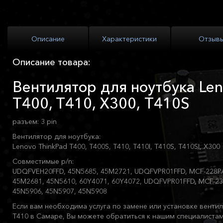
Описание
Характеристики
Отзыв
Описание товара:
Вентилятор для ноутбука Len
T400, T410, X300, T410S
разъем: 3 pin
Вентилятор для ноутбука:
Lenovo ThinkPad T400, T400S, T410, T410I, T410S, T410SI, X300
Совместимые p/n:
UDQFVEH20FFD, 45N5685, 45M2721, UDQFVPR01FFD, MCF-228P
45M2681, 45N5610, 60Y4071, 60Y4072, UDQFVPR01FFD, MCF-2
45N5906, 45N5907, 45N5908
Если вам необходима услуга по замене или установке вентил
T410 в Самаре, Вы можете обратиться к нашим специалиста