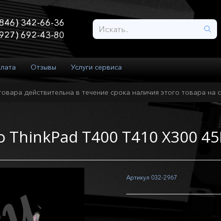
846) 342-66-36
927) 692-43-80
плата
Отзывы
Услуги сервиса
товара действительна в течение срока наличия этого товара на с
o ThinkPad T400 T410 X300 4
Артикул
032-2967