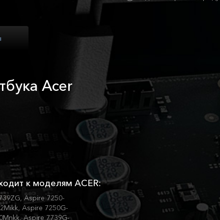
ы
тбука Acer
ходит к моделям ACER:
7739ZG, Aspire 7250-
Mikk, Aspire 7250G-
0Mnkk, Aspire 7739G-