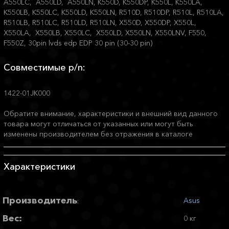
A550LC, A550LD, A550LN, K550D, K550DP, K550L, K550LA,
K550LB, K550LC, K550LD, K550LN, R510D, R510DP, R510L, R510LA,
R510LB, R510LC, R510LD, R510LN, X550D, X550DP, X550L,
X550LA, X550LB, X550LC, X550LD, X550LN, X550LNV, F550,
F550Z, 30pin lvds edp EDP 30 pin (30-30 pin)
Совместимые p/n:
1422-01JK000
Обратите внимание, характеристики и внешний вид данного
товара могут отличаться от указанных или могут быть
изменены производителем без отражения в каталоге
Характеристики
Производитель
Asus
:
Вес:
0 кг