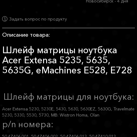
Новосибирск - 4 дня
Задать вопрос по продукту
Описание товара:
Шлейф матрицы ноутбука
Acer Extensa 5235, 5635,
5635G, eMachines E528, E728
Шлейф матрицы для ноутбука:
Acer Extensa 5230, 5230E, 5430, 5630, 5630EZ, 5630G, Travelmate
5230, 5330, 5530, 5730, MB: Wistron Homa, Olan
p/n номера:
50.4Z406.001, 50.4Z406.002, 50.4Z406.012, 50.4Z410.012,