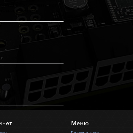
товара могут отличаться от
ажения в каталоге
инет
Меню
аказ
Полезно знать