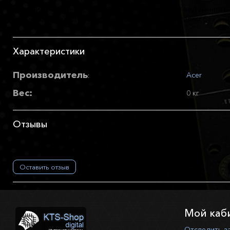
Обратите внимание, характеристики и внешний вид данного 
указанных или могут быть изменены производителем без отр
Характеристики
Производитель
Acer
:
Вес:
0 кг
Отзывы
Оставить отзыв
Мой каб
Отследить з