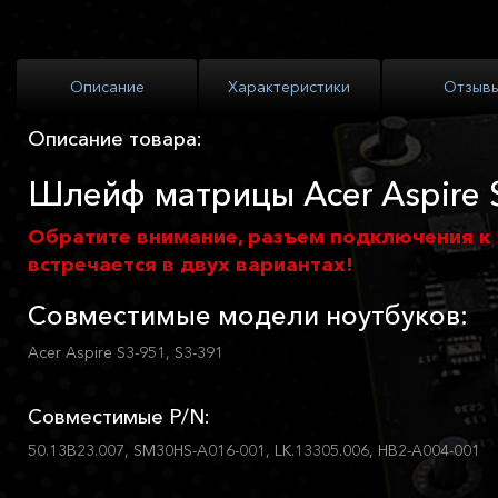
Описание
Характеристики
Отзыв
Описание товара:
Шлейф матрицы Acer Aspire S
Обратите внимание, разъем подключения к
встречается в двух вариантах!
Совместимые модели ноутбуков:
Acer Aspire S3-951, S3-391
Совместимые P/N:
50.13B23.007, SM30HS-A016-001, LK.13305.006, HB2-A004-001