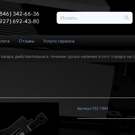
846) 342-66-36
927) 692-43-80
плата
Отзывы
Услуги сервиса
товара действительна в течение срока наличия этого товара на с
Артикул
032-1844