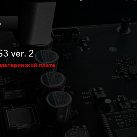
ы
3 ver. 2
 материнской плате