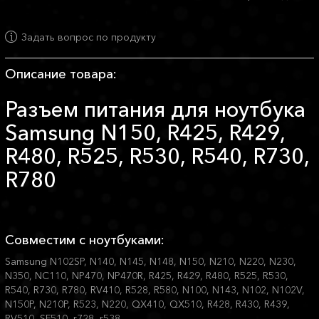
Задать вопрос по продукту
Описание товара:
Разъем питания для ноутбука
Samsung N150, R425, R429,
R480, R525, R530, R540, R730,
R780
Совместим с ноутбуками:
Samsung N102SP, N140, N145, N148, N150, N210, N220, N230,
N350, NC110, NP470, NP470R, R425, R429, R480, R525, R530,
R540, R730, R780, RV410, R528, R580, N100, N143, N102, N102V,
N150P, N210P, R523, N220, QX410, QX510, R428, R430, R439,
RV510, SF510, r728, r538