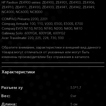
HP Pavilion ZE4900 series: ZE4900, ZE4901, ZE4903, ZE4906,
ZE4910, ZE4911, ZE4930, ZE4933, ZE4941, ZE4942, ZE4949,
NC4000, NC6000, NC8000
COMPAQ Presario 2200, 2201
Compaq Armada: 100, 110, V300, E500, E500S, E700
Compaq EVO: N110, N150, N180, N200, N400, N410
Gateway Solo: 600YGX, 600YGR, 600YG2
Acer Travelmate: 220, 225, 228, 730, 500
Обратите внимание, характеристики и внешний вид данного
товара могут отличаться от указанных или могут быть
изменены производителем без отражения в каталоге.
Характеристики
Разъем зу
5.5*1.7
:
Вес:
0 кг
Длина:
5 см