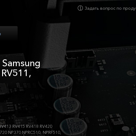
Задать вопрос по проду
ы
а Samsung
 RV511,
RV413 RV415 RV418 RV420
720 NP370 NPRC510, NPRF510,