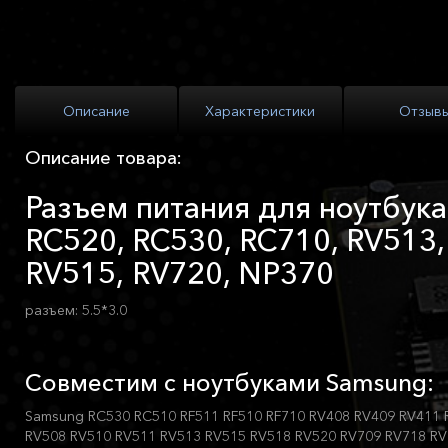
Описание
Характеристики
Отзыв
Описание товара:
Разъем питания для ноутбук
RC520, RC530, RC710, RV513,
RV515, RV720, NP370
разъем: 5.5*3.0
Совместим с ноутбуками Samsung:
Samsung RC530 RC510 RF511 RF510 RF710 RV408 RV409 RV411 
RV508 RV510 RV511 RV513 RV515 RV518 RV520 RV709 RV718 RV