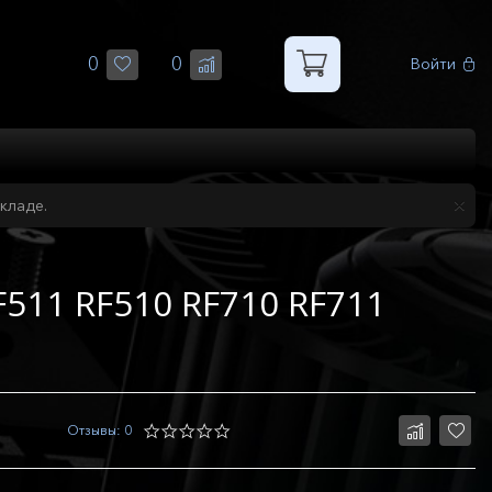
0
0
Войти
кладе.
511 RF510 RF710 RF711
Отзывы: 0