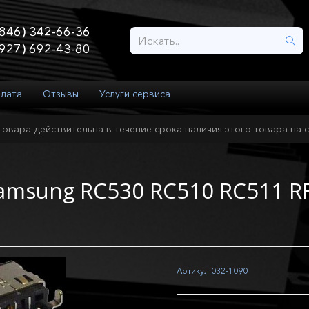
846) 342-66-36
927) 692-43-80
плата
Отзывы
Услуги сервиса
товара действительна в течение срока наличия этого товара на с
amsung RC530 RC510 RC511 RF
Артикул
032-1090