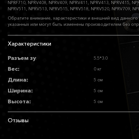
NPRF710, NPRV408, NPRV409, NPRV411, NPRV413, NPRV415, NP
NPRV511, NPRV513, NPRV515, NPRV518, NPRV520, NPRV709, NP
Обратите внимание, характеристики и внешний вид данного 
указанных или могут быть изменены производителем без отр
Характеристики
Разъем зу
5.5*3.0
:
Вес:
0 кг
Длина:
5 см
Ширина:
5 см
Высота:
5 см
Отзывы