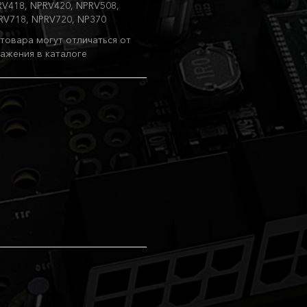
RV418, NPRV420, NPRV508,
RV718, NPRV720, NP370
товара могут отличаться от
ажения в каталоге