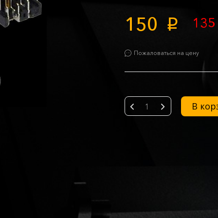
150
13
p
Пожаловаться на цену
В кор
-
+