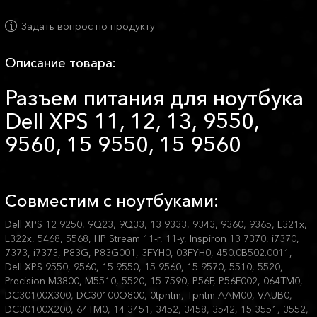
Задать вопрос по продукту
Описание товара:
Разъем питания для ноутбука
Dell XPS 11, 12, 13, 9550,
9560, 15 9550, 15 9560
Совместим с ноутбуками:
Dell XPS 12 9250, 9Q23, 9Q33, 13 9333, 9343, 9360, 9365, L321x,
L322x, 5468, 5568, HP Stream 11-r, 11-y, Inspiron 13 7370, i7370,
7373, i7373, P83G, P83G001, 3FYH0, 03FYH0, 450.0B502.0011,
Dell XPS 9550, 9560, 15 9550, 15 9560, 15 9570, 5510, 5520,
Precision M3800, M5510, 5520, 15-7590, P56F, P56F002, 064TM0,
DC30100X300, DC30100O800, 0tpntm, Tpntm AAM00, VAUB0,
DC30100X200, 64TM0, 14 3451, 3452, 3458, 3542, 15 3551, 3552,