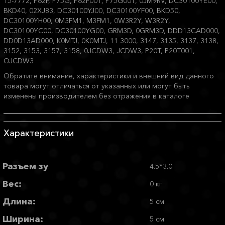
15-7772, P62F, P75G, P62F001, P75G001, 0JM9RV, DC30100YE00,
BKD40, 02XJ83, DC30100YJ00, DC30100YF00, BKD50,
DC30100YH00, 0M3FM1, M3FM1, 0W3R2Y, W3R2Y,
DC30100YC00, DC30100YG00, GRM3D, 0GRM3D, DDD13CAD000,
DD0D13AD000, K0MTJ, 0K0MTJ, 11 3000, 3147, 3135, 3137, 3138,
3152, 3153, 3157, 3158, 0JCDW3, JCDW3, P20T, P20T001,
OJCDW3
Обратите внимание, характеристики и внешний вид данного
товара могут отличаться от указанных или могут быть
изменены производителем без отражения в каталоге
Характеристики
Разъем зу
4.5*3.0
:
Вес:
0 кг
Длина:
5 см
Ширина:
5 см