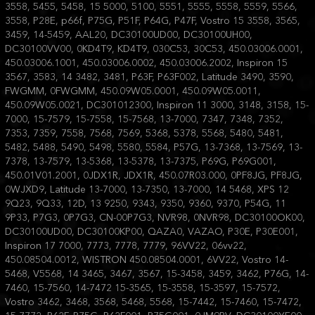
3558, 5455, 5458, 15 5000, 5100, 5551, 5555, 5558, 5559, 5566,
3558, P28E, p66f, P75G, P51F, P64G, P47F, Vostro 15 3558, 3565,
3459, 14-5459, AAL20, DC30100UD00, DC30100UH00,
DC30100VV00, 0KD4T9, KD4T9, 030C53, 30C53, 450.03006.0001,
450.03006.1001, 450.03006.0002, 450.03006.2002, Inspiron 15
3567, 3583, 14 3482, 3481, P63F, P63F002, Latitude 3490, 3590,
FWGMM, 0FWGMM, 450.09W05.0001, 450.09W05.0011,
450.09W05.0021, DC301012300, Inspiron 11 3000, 3148, 3158, 15-
7000, 15-7579, 15-7558, 15-7568, 13-7000, 7347, 7348, 7352,
7353, 7359, 7558, 7568, 7569, 5368, 5378, 5568, 5480, 5481,
5482, 5488, 5490, 5498, 5580, 5584, P57G, 13-7368, 13-7569, 13-
7378, 13-7579, 13-5368, 13-5378, 13-7375, P69G, P69G001,
450.01V01.2001, 0JDX1R, JDX1R, 450.07R03.000, 0PF8JG, PF8JG,
0WJXD9, Latitude 13-7000, 13-7350, 13-7000, 14 5468, XPS 12
9Q23, 9Q33, 12D, 13 9250, 9343, 9350, 9360, 9370, P54G, 11
9P33, P7G3, 0P7G3, CN-00P7G3, NVR98, 0NVR98, DC30100OK00,
DC30100UD00, DC30100KP00, QAZA0, VAZAO, P30E, P30E001,
Inspiron 17 7000, 7773, 7778, 7779, 96VV22, 06vv22,
450.08504.0012, WISTRON 450.08504.0001, 6VV22, Vostro 14-
5468, V5568, 14 3465, 3467, 3567, 15-3458, 3459, 3462, P76G, 14-
7460, 15-7560, 14-7472 15-3565, 15-3558, 15-3597, 15-7572,
Vostro 3462, 3468, 3568, 5468, 5568, 15-7442, 15-7460, 15-7472,