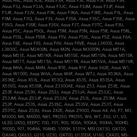
Asus A4L, Asus A5E, Asus F3A, Asus F3E, Asus F3F, Asus F3H,
Asus F3J, Asus F3JA, Asus F3JC, Asus F3JM, Asus F3JP, Asus
F3JR, Asus F3JV, Asus F3K, Asus F3KA, Asus F3KE, Asus F3L, Asus
F3M, Asus F3Q, Asus F3S, Asus F3SA, Asus F3SC, Asus F3SE, Asus
F3SG, Asus F3SR, Asus F3SV, Asus F3T, Asus F3TC, Asus F3U,
Asus F5C, Asus F5GL, Asus F5M, Asus F5N, Asus F5R, Asus F5RL,
Asus F5SL, Asus F5SR, Asus F5V, Asus F5VL, Asus F5Z, Asus F6A,
Asus F6E, Asus F6S, Asus F6V, Asus F6VE, Asus L3400S, Asus
L3800C, Asus M2400N, Asus M2N, Asus M3000N, Asus M51A,
Asus M51E, Asus M51KR, Asus M51SE, Asus M51SN, Asus M51SR,
Asus M51T, Asus M51TA, Asus M51TR, Asus M51VA, Asus M51VR,
Asus M6A, Asus M6N, Asus R1E, Asus R1F, Asus S62E, Asus W1,
Asus W1000, Asus W6A, Asus W6F, Asus W7J, Asus X53KA, Asus
X53KE, Asus X53L, Asus X53Q, Asus X53S, Asus X53SA, Asus
X53SG, Asus X53SR, Asus Z3300AE, Asus Z53, Asus Z53E, Asus
Z53F, Asus Z53H, Asus Z53J, Asus Z53JA, Asus Z53JC, Asus
Z53JM, Asus Z53JP, Asus Z53JV, Asus Z53L, Asus Z53M, Asus
Z53P, Asus Z53S, Asus Z53SC, Asus Z53SV, Asus Z53T, Asus
Z53TC, Asus Z53U, Asus Z62E, Asus Z9000, Asus A4, A6, F7, M3,
M3000, M6, M6000, N61, PRO50, PRO55, W6, W7, Z62, U1, U3,
UL20, UX50, EEEPC 700, 701, 900, 900A, 900AX, 900HA, 900HD,
900SD, 901, 904HA, 904HD, 1000H, S101H, MSI GX730, GX720,
GX640, GX633, U210, U230, GX700, U135DX, U160, CX420, MS-