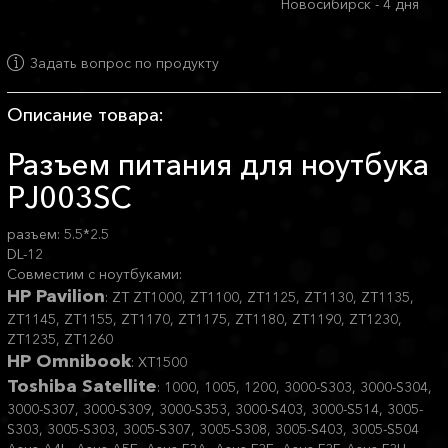
Новосибирск - 4 дня
Задать вопрос по продукту
Описание товара:
Разъем питания для ноутбука
PJ003SC
разъем: 5.5*2.5
DL-12
Совместим с ноутбуками:
HP Pavilion
: ZT ZT1000, ZT1100, ZT1125, ZT1130, ZT1135,
ZT1145, ZT1155, ZT1170, ZT1175, ZT1180, ZT1190, ZT1230,
ZT1235, ZT1260
HP Omnibook
: XT1500
Toshiba Satellite
: 1000, 1005, 1200, 3000-S303, 3000-S304,
3000-S307, 3000-S309, 3000-S353, 3000-S403, 3000-S514, 3005-
S303, 3005-S303, 3005-S307, 3005-S308, 3005-S403, 3005-S504