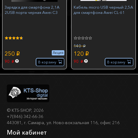
Зарядка для смартфона 2,1A
Кабель micro USB черный 2,5A
2USB порта черная Awei C3
для смартфона Awei CL-61
140
p
250
120
Акция
p
p
90
90
В корзину
В корзину
p
p
©
KTS-SHOP
, 2026
+7(846) 342-66-36
443081, г. Самара, ул. Ново-вокзальная 116, офис 216
Мой кабинет