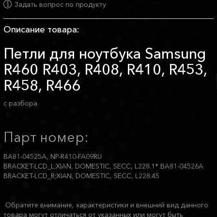
Задать вопрос по продукту
Описание товара:
Петли для ноутбука Samsung
R460 R403, R408, R410, R453,
R458, R466
с разбора
Парт номер:
BA81-04525A, NP-R410-FA09RU
BRACKET-LCD_L;XIAN, DOMESTIC, SECC, L228.1* BA81-04526A
BRACKET-LCD_R;XIAN, DOMESTIC, SECC, L228.45
Обратите внимание, характеристики и внешний вид данного
товара могут отличаться от указанных или могут быть