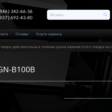
846) 342-66-36
927) 692-43-80
плата
Отзывы
Услуги сервиса
товара действительна в течение срока наличия этого товара на с
VGN-B100B