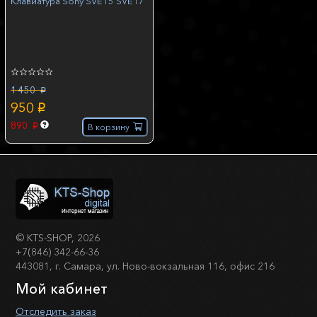
Клавиатура Sony SVE15 SVE17
1 450
p
950
p
890
В корзину
p
©
KTS-SHOP
, 2026
+7(846) 342-66-36
443081, г. Самара, ул. Ново-вокзальная 116, офис 216
Мой кабинет
Отследить заказ