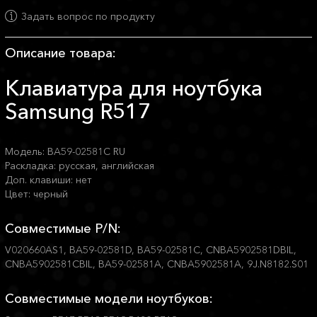
Задать вопрос по продукту
Описание товара:
Клавиатура для ноутбука
Samsung R517
Модель: BA59-02581C RU
Раскладка: русская, английская
Доп. клавиши: нет
Цвет: черный
Совместимые P/N:
V020660AS1, BA59-02581D, BA59-02581C, CNBA5902581DBIL,
CNBA5902581CBIL, BA59-02581A, CNBA5902581A, 9J.N8182.S01
Совместимые модели ноутбуков: