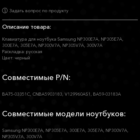
Задать вопрос по продукту
Описание товара:
Клавиатура для ноутбука Samsung NP300E7A, NP305E7A,
300E7A, 305E7A, NP300V7A, NP305V7A, 300V7A
Раскладка: русская
Цвет: черный
Совместимые P/N:
BA75-03351C, CNBA5903183, V129960AS1, BA59-03183A
Совместимые модели ноутбуков:
Samsung NP300E7A, NP305E7A, 300E7A, 305E7A, NP300V7A,
NP305V7A, 300V7A