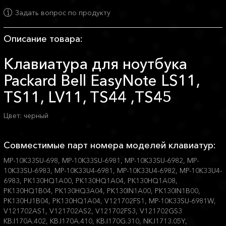
Задать вопрос по продукту
Описание товара:
Клавиатура для ноутбука
Packard Bell EasyNote LS11,
TS11, LV11, TS44 ,TS45
Цвет: черный
Совместимые парт номера моделей клавиатур:
MP-10K33SU-698, MP-10K33SU-6981, MP-10K33SU-6982, MP-
10K33SU-6983, MP-10K33U4-6981, MP-10K33U4-6982, MP-10K33U4-
6983, PK130HQ1A00, PK130HQ1A04, PK130HQ1A08,
PK130HQ1B04, PK130HQ3A04, PK130IN1A00, PK130IN1B00,
PK130HJ1B04, PK130HQ1A04, V121702FS1, MP-10K33SU-6981W,
V121702AS1, V121702AS2, V121702FS3, V121702GS3
KB.I170A.402, KB.I170A.410, KB.I170G.310, NK.I1713.05Y,