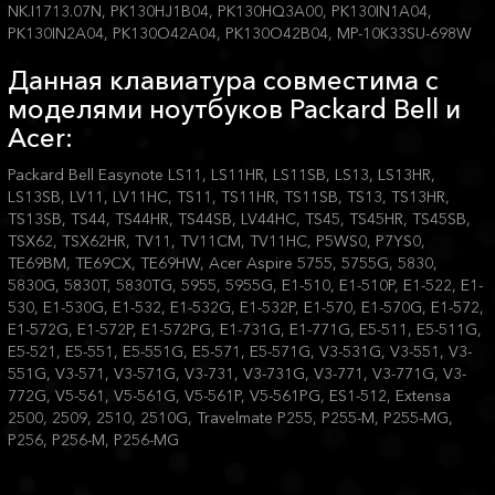
NK.I1713.07N, PK130HJ1B04, PK130HQ3A00, PK130IN1A04,
PK130IN2A04, PK130O42A04, PK130O42B04, MP-10K33SU-698W
Данная клавиатура совместима с
моделями ноутбуков Packard Bell и
Acer:
Packard Bell Easynote LS11, LS11HR, LS11SB, LS13, LS13HR,
LS13SB, LV11, LV11HC, TS11, TS11HR, TS11SB, TS13, TS13HR,
TS13SB, TS44, TS44HR, TS44SB, LV44HC, TS45, TS45HR, TS45SB,
TSX62, TSX62HR, TV11, TV11CM, TV11HC, P5WS0, P7YS0,
TE69BM, TE69CX, TE69HW, Acer Aspire 5755, 5755G, 5830,
5830G, 5830T, 5830TG, 5955, 5955G, E1-510, E1-510P, E1-522, E1-
530, E1-530G, E1-532, E1-532G, E1-532P, E1-570, E1-570G, E1-572,
E1-572G, E1-572P, E1-572PG, E1-731G, E1-771G, E5-511, E5-511G,
E5-521, E5-551, E5-551G, E5-571, E5-571G, V3-531G, V3-551, V3-
551G, V3-571, V3-571G, V3-731, V3-731G, V3-771, V3-771G, V3-
772G, V5-561, V5-561G, V5-561P, V5-561PG, ES1-512, Extensa
2500, 2509, 2510, 2510G, Travelmate P255, P255-M, P255-MG,
P256, P256-M, P256-MG