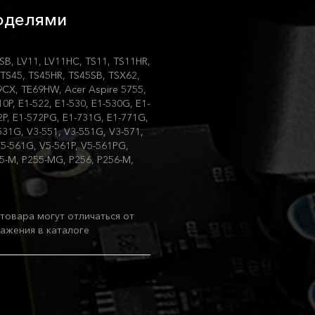
моделями
3SB, LV11, LV11HC, TS11, TS11HR,
 TS45, TS45HR, TS45SB, TSX62,
CX, TE69HW, Acer Aspire 5755,
0P, E1-522, E1-530, E1-530G, E1-
2P, E1-572PG, E1-731G, E1-771G,
531G, V3-551, V3-551G, V3-571,
V5-561G, V5-561P, V5-561PG,
55-M, P255-MG, P256, P256-M,
товара могут отличаться от
ажения в каталоге