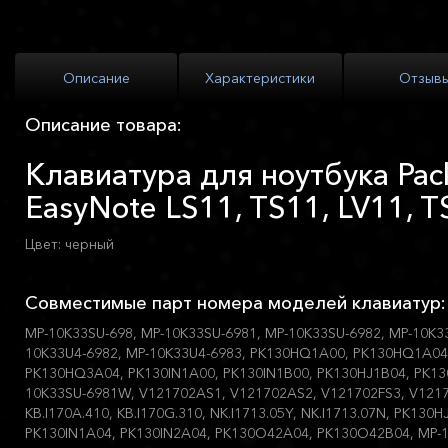
Описание
Характеристики
Отзыв
Описание товара:
Клавиатура для ноутбука Pack
EasyNote LS11, TS11, LV11, T
Цвет: черный
Совместимые парт номера моделей клавиатур:
MP-10K33SU-698, MP-10K33SU-6981, MP-10K33SU-6982, MP-10K3
10K33U4-6982, MP-10K33U4-6983, PK130HQ1A00, PK130HQ1A0
PK130HQ3A04, PK130IN1A00, PK130IN1B00, PK130HJ1B04, PK13
10K33SU-6981W, V121702AS1, V121702AS2, V121702FS3, V1217
KB.I170A.410, KB.I170G.310, NK.I1713.05Y, NK.I1713.07N, PK13
PK130IN1A04, PK130IN2A04, PK130O42A04, PK130O42B04, MP-