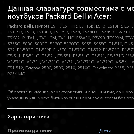
Данная клавиатура совместима с 
ноутбуков Packard Bell и Acer:
Packard Bell Easynote LS11, LS11HR, LS11SB, LS13, LS13HR, LS1
TS11SB, TS13, TS13HR, TS13SB, TS44, TS44HR, TS44SB, LV44HC,
TSX62HR, TV11, TV11CM, TV11HC, P5WS0, P7YS0, TE69BM, TE69
5755G, 5830, 5830G, 5830T, 5830TG, 5955, 5955G, E1-510, E1-51
532, E1-532G, E1-532P, E1-570, E1-570G, E1-572, E1-572G, E1-57
E5-511, E5-511G, E5-521, E5-551, E5-551G, E5-571, E5-571G, V3-
V3-571G, V3-731, V3-731G, V3-771, V3-771G, V3-772G, V5-561, 
ES1-512, Extensa 2500, 2509, 2510, 2510G, Travelmate P255, P2
P256-MG
Обратите внимание, характеристики и внешний вид данного 
указанных или могут быть изменены производителем без отр
Характеристики
Производитель
Другие
: