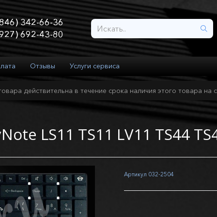
846) 342-66-36
927) 692-43-80
плата
Отзывы
Услуги сервиса
товара действительна в течение срока наличия этого товара на с
yNote LS11 TS11 LV11 TS44 TS
Артикул
032-2504