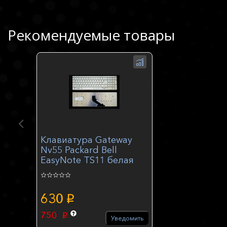
Рекомендуемые товары
Клавиатура Gateway
Nv55 Packard Bell
EasyNote TS11 белая
630
p
750
p
Уведомить