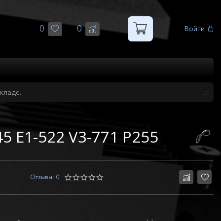
0
0
Войти
кладе.
45 E1-522 V3-771 P255
Отзывы: 0