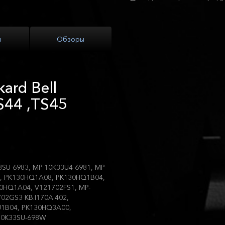
ы
Обзоры
ard Bell
S44 ,TS45
3SU-6983, MP-10K33U4-6981, MP-
4, PK130HQ1A08, PK130HQ1B04,
0HQ1A04, V121702FS1, MP-
02GS3 KB.I170A.402,
0HJ1B04, PK130HQ3A00,
10K33SU-698W