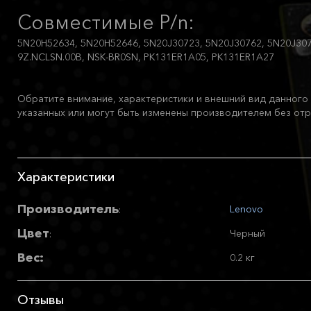
Совместимые P/n:
5N20H52634, 5N20H52646, 5N20J30723, 5N20J30762, 5N20J307
9Z.NCLSN.00B, NSK-BR0SN, PK131ER1A05, PK131ER1A27
Обратите внимание, характеристики и внешний вид данного 
указанных или могут быть изменены производителем без отр
Характеристики
Производитель
Lenovo
:
Цвет
Черный
:
Вес:
0.2 кг
Отзывы