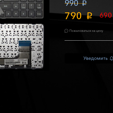
990
p
790
69
p
Пожаловаться на цену
Уведомить