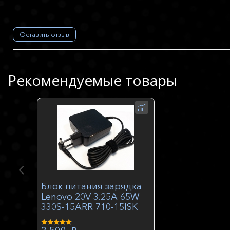
Оставить отзыв
Рекомендуемые товары
Блок питания зарядка
Lenovo 20V 3.25A 65W
330S-15ARR 710-15ISK
S340-14IWL 710-11ISK
81MV orig