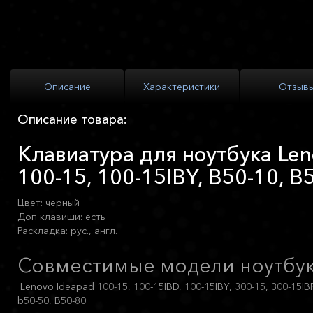
Описание
Характеристики
Отзыв
Описание товара:
Клавиатура для ноутбука Len
100-15, 100-15IBY, B50-10, B
Цвет: черный
Доп клавиши: есть
Раскладка: рус., англ.
Совместимые модели ноутбук
Lenovo Ideapad 100-15, 100-15IBD, 100-15IBY, 300-15, 300-15IBR
b50-50, B50-80