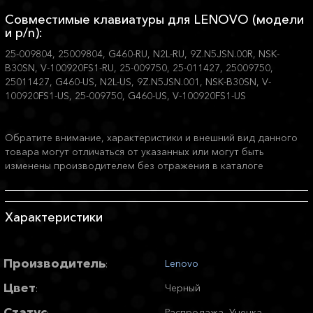
Совместимые клавиатуры для LENOVO (модели
и p/n):
25-009804, 25009804, G460-RU, N2L-RU, 9Z.N5JSN.00R, NSK-
B30SN, V-100920FS1-RU, 25-009750, 25-011427, 25009750,
25011427, G460-US, N2L-US, 9Z.N5JSN.001, NSK-B30SN, V-
100920FS1-US, 25-009750, G460-US, V-100920FS1-US
Обратите внимание, характеристики и внешний вид данного
товара могут отличаться от указанных или могут быть
изменены производителем без отражения в каталоге
Характеристики
Производитель
Lenovo
:
Цвет
Черный
:
Статус
Распродажа, Уценка