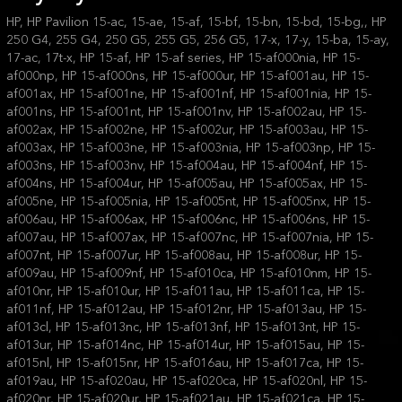
HP, HP Pavilion 15-ac, 15-ae, 15-af, 15-bf, 15-bn, 15-bd, 15-bg,, HP 250 G4, 255 G4, 250 G5, 255 G5, 256 G5, 17-x, 17-y, 15-ba, 15-ay, 17-ac, 17t-x, HP 15-af, HP 15-af series, HP 15-af000nia, HP 15-af000np, HP 15-af000ns, HP 15-af000ur, HP 15-af001au, HP 15-af001ax, HP 15-af001ne, HP 15-af001nf, HP 15-af001nia, HP 15-af001ns, HP 15-af001nt, HP 15-af001nv, HP 15-af002au, HP 15-af002ax, HP 15-af002ne, HP 15-af002ur, HP 15-af003au, HP 15-af003ax, HP 15-af003ne, HP 15-af003nia, HP 15-af003np, HP 15-af003ns, HP 15-af003nv, HP 15-af004au, HP 15-af004nf, HP 15-af004ns, HP 15-af004ur, HP 15-af005au, HP 15-af005ax, HP 15-af005ne, HP 15-af005nia, HP 15-af005nt, HP 15-af005nx, HP 15-af006au, HP 15-af006ax, HP 15-af006nc, HP 15-af006ns, HP 15-af007au, HP 15-af007ax, HP 15-af007nc, HP 15-af007nia, HP 15-af007nt, HP 15-af007ur, HP 15-af008au, HP 15-af008ur, HP 15-af009au, HP 15-af009nf, HP 15-af010ca, HP 15-af010nm, HP 15-af010nr, HP 15-af010ur, HP 15-af011au, HP 15-af011ca, HP 15-af011nf, HP 15-af012au, HP 15-af012nr, HP 15-af013au, HP 15-af013cl, HP 15-af013nc, HP 15-af013nf, HP 15-af013nt, HP 15-af013ur, HP 15-af014nc, HP 15-af014ur, HP 15-af015au, HP 15-af015nl, HP 15-af015nr, HP 15-af016au, HP 15-af017ca, HP 15-af019au, HP 15-af020au, HP 15-af020ca, HP 15-af020nl, HP 15-af020nr, HP 15-af020ur, HP 15-af021au, HP 15-af021ca, HP 15-af022au, HP 15-af023ng, HP 15-af023nl, HP 15-af024au, HP 15-af024ng, HP 15-af024ur, HP 15-af025au, HP 15-af025ur, HP 15-af026ur, HP 15-af027au, HP 15-af027cl, HP 15-af028cl, HP 15-af029cl, HP 15-af029ur, HP 15-af030ca, HP 15-af030no, HP 15-af030nr, HP 15-af031ca, HP 15-af031no, HP 15-af032ur, HP 15-af036nl, HP 15-af039ca, HP 15-af040ca, HP 15-af040nb, HP 15-af040no, HP 15-af041nl, HP 15-af046nb, HP 15-af049ca, HP 15-af050ng, HP 15-af055na, HP 15-af057no, HP 15-af058na, HP 15-af058no, HP 15-af058sa, HP 15-af063na, HP 15-af063sa, HP 15-af064na, HP 15-af064sa, HP 15-af065nw, HP 15-af065sa, HP 15-af066na, HP 15-af066sa, HP 15-af067na, HP 15-af068na, HP 15-af068sa, HP 15-af070ng, HP 15-af071nr, HP 15-af072nr, HP 15-af073nr, HP 15-af074no, HP 15-af074nr, HP 15-af075no, HP 15-af075nr, HP 15-af091ng, HP 15-af100na, HP 15-af100nc, HP 15-af100nf, HP 15-af100ni, HP 15-af100no, HP 15-af100nq, HP 15-af100ns, HP 15-af100nt, HP 15-af101ax, HP 15-af101na, HP 15-af101nh, HP 15-af101ni, HP 15-af101no, HP 15-af101np, HP 15-af101ns, HP 15-af101nv, HP 15-af101nx, HP 15-af102au, HP 15-af102ax, HP 15-af102nd, HP 15-af102ne, HP 15-af102nh, HP 15-af102ni, HP 15-af102no, HP 15-af102np, HP 15-af102ns, HP 15-af103ax, HP 15-af103na, HP 15-af103nc, HP 15-af103nf, HP 15-af103ni, HP 15-af103nv, HP 15-af104au, HP 15-af104la, HP 15-af104na, HP 15-af104nc, HP 15-af104ne, HP 15-af104nf, HP 15-af104ni, HP 15-af104nl, HP 15-af104nv, HP 15-af105au, HP 15-af105ax, HP 15-af105nc, HP 15-af105nh, HP 15-af105np, HP 15-af105ns, HP 15-af105nv, HP 15-af106ax, HP 15-af106nl, HP 15-af106np, HP 15-af106nv, HP 15-af106ur, HP 15-af107au, HP 15-af107ax, HP 15-af107nc, HP 15-af107nf, HP 15-af107nl, HP 15-af107no, HP 15-af107ns, HP 15-af107nv, HP 15-af108au, HP 15-af108ax, HP 15-af108nf, HP 15-af108nl, HP 15-af108ns, HP 15-af108nt, HP 15-af109au, HP 15-af109ax, HP 15-af109nc, HP 15-af109nf, HP 15-af109no, HP 15-af109ns, HP 15-af109nt, HP 15-af109ur, HP 15-af110au, HP 15-af110ax, HP 15-af110ca, HP 15-af110la, HP 15-af110nc, HP 15-af110nd, HP 15-af110nl, HP 15-af110no, HP 15-af110nr, HP 15-af110ns, HP 15-af111au, HP 15-af111la, HP 15-af111na, HP 15-af111nc, HP 15-af111nf, HP 15-af111no, HP 15-af111ns, HP 15-af111nv, HP 15-af111ur, HP 15-af112au, HP 15-af112ax, HP 15-af112la, HP 15-af112na, HP 15-af112nc, HP 15-af112nf, HP 15-af112ni, HP 15-af112nl, HP 15-af112no, HP 15-af112nr, HP 15-af112ns, HP 15-af112ur, HP 15-af113au, HP 15-af113ax, HP 15-af113cl, HP 15-af113la, HP 15-af113nc, HP 15-af113nt, HP 15-af114au, HP 15-af114la, HP 15-af114na, HP 15-af114nf, HP 15-af114ng, HP 15-af114np, HP 15-af114ns, HP 15-af114nt, HP 15-af115na, HP 15-af115nc, HP 15-af115nf, HP 15-af115nr, HP 15-af115ur, HP 15-af116na, HP 15-af116nf, HP 15-af116nt, HP 15-af117au, HP 15-af117na, HP 15-af117nf, HP 15-af117no, HP 15-af117nt, HP 15-af117ur, HP 15-af118au, HP 15-af118nf, HP 15-af118ng, HP 15-af118ur, HP 15-af119au, HP 15-af119ca, HP 15-af119na, HP 15-af119nf, HP 15-af119ng, HP 15-af119no, HP 15-af120na, HP 15-af120no, HP 15-af120nr, HP 15-af120ur, HP 15-af121au, HP 15-af121ca, HP 15-af121nd, HP 15-af121nf, HP 15-af121no, HP 15-af121ur, HP 15-af122nd, HP 15-af122nf, HP 15-af122nr, HP 15-af123au, HP 15-af123cl, HP 15-af123nf, HP 15-af123ng, HP 15-af123no, HP 15-af123ur, HP 15-af124nl, HP 15-af125au, HP 15-af125nf, HP 15-af125no, HP 15-af126au, HP 15-af126na, HP 15-af126no, HP 15-af127au, HP 15-af127ca, HP 15-af127nf, HP 15-af127nl, HP 15-af127ur, HP 15-af128au, HP 15-af128nf, HP 15-af128nl, HP 15-af128ur, HP 15-af129nl, HP 15-af130ca, HP 15-af130ng, HP 15-af130nl, HP 15-af130nr, HP 15-af130ur, HP 15-af131au, HP 15-af131ca, HP 15-af131dx, HP 15-af131ng, HP 15-af131no, HP 15-af132ur, HP 15-af133au, HP 15-af133nf, HP 15-af134au, HP 15-af135au, HP 15-af135nr, HP 15-af136au, HP 15-af137au, HP 15-af137cl, HP 15-af137nb, HP 15-af137nr, HP 15-af137ur, HP 15-af138ur, HP 15-af139ca, HP 15-af139nb, HP 15-af140au, HP 15-af140nb, HP 15-af141au, HP 15-af141dx, HP 15-af141nb, HP 15-af142nb, HP 15-af142ng, HP 15-af143au, HP 15-af143nb, HP 15-af143ng, HP 15-af144nb, HP 15-af145nb, HP 15-af146au, HP 15-af146nb, HP 15-af146nz, HP 15-af147ca, HP 15-af148au, HP 15-af148ca, HP 15-af149au, HP 15-af149ca, HP 15-af150nm, HP 15-af150nz, HP 15-af151na, HP 15-af151nb, HP 15-af151nm, HP 15-af152au, HP 15-af152na, HP 15-af152nb, HP 15-af152nr, HP 15-af152sa, HP 15-af153na, HP 15-af153nm, HP 15-af153sa, HP 15-af154au, HP 15-af154na, HP 15-af155au, HP 15-af156au, HP 15-af156na, HP 15-af157au, HP 15-af157nm, HP 15-af158au, HP 15-af158nm, HP 15-af158sa, HP 15-af158ur, HP 15-af159au, HP 15-af159nm, HP 15-af159nr, HP 15-af160au, HP 15-af160nm, HP 15-af161au, HP 15-af161ca, HP 15-af162au, HP 15-af163au, HP 15-af163na, HP 15-af163sa, HP 15-af164au, HP 15-af164sa, HP 15-af165au, HP 15-af165na, HP 15-af166ca, HP 15-af166sa, HP 15-af170no, HP 15-af171nr, HP 15-af172nr, HP 15-af173nr, HP 15-af174nr, HP 15-af175nr, HP 15-af188ng, HP 15-af190ur, HP 15-af191ur, HP 15-af192ng, HP 15-af192ur, HP 15-af193ur, HP 15-af194ur, HP 15-af196ur, HP 15-af197ur, HP 15-af198ur, HP RTL8723BE, HP 15-ay,HP 15-ay000nk,HP 15-ay000no,HP 15-ay000np,HP 15-ay001ni,HP 15-ay001no,HP 15-ay001ns,HP 15-ay002ne,HP 15-ay002nf,HP 15-ay002nk,HP 15-ay002np,HP 15-ay003nf,HP 15-ay003nq,HP 15-ay003nx,HP 15-ay003tx,HP 15-ay004ni,HP 15-ay004tx,HP 15-ay005cy,HP 15-ay005ni,HP 15-ay005nq,HP 15-ay005tx,HP 15-ay006nh,HP 15-ay006nq,HP 15-ay006tx,HP 15-ay007la,HP 15-ay007ni,HP 15-ay008ds,HP 15-ay008la,HP 15-ay008nj,HP 15-ay008nq,HP 15-ay009dx,HP 15-ay009nk,HP 15-ay009tu,HP 15-ay010ca,HP 15-ay010nj,HP 15-ay011la,HP 15-ay011ni,HP 15-ay011tu,HP 15-ay012ca,HP 15-ay012ds,HP 15-ay012la,HP 15-ay012nh,HP 15-ay013ca,HP 15-ay013la,HP 15-ay013nh,HP 15-ay013nr,HP 15-ay013nv,HP 15-ay014nv,HP 15-ay016la,HP 15-ay016nr,HP 15-ay017nf,HP 15-ay017nu,HP 15-ay018ca,HP 15-ay018nf,HP 15-ay019ni,HP 15-ay019no,HP 15-ay020ne,HP 15-ay020ng,HP 15-ay021nh,HP 15-ay021ni,HP 15-ay021nx,HP 15-ay021tu,HP 15-ay022ds,HP 15-ay022ng,HP 15-ay023nd,HP 15-ay023nr,HP 15-ay023tu,HP 15-ay024ds,HP 15-ay024tx,HP 15-ay025la,HP 15-ay025nk,HP 15-ay027ng,HP 15-ay027ni,HP 15-ay027nk,HP 15-ay027nv,HP 15-ay028ca,HP 15-ay028na,HP 15-ay028ni,HP 15-ay029nd,HP 15-ay029ni,HP 15-ay029nl,HP 15-ay029ns,HP 15-ay029tx,HP 15-ay030ni,HP 15-ay030nl,HP 15-ay030tu,HP 15-ay031na,HP 15-ay032nx,HP 15-ay032tx,HP 15-ay033nf,HP 15-ay033nt,HP 15-ay033nx,HP 15-ay033tx,HP 15-ay034ns,HP 15-ay035nw,HP 15-ay035tu,HP 15-ay036nt,HP 15-ay037nc,HP 15-ay037ne,HP 15-ay038ca,HP 15-ay038tu,HP 15-ay039tx,HP 15-ay041nf,HP 15-ay041tu,HP 15-ay043nf,HP 15-ay043ns,HP 15-ay045tu,HP 15-ay048nk,HP 15-ay049tu,HP 15-ay049tx,HP 15-ay050ne,HP 15-ay051nl,HP 15-ay051ns,HP 15-ay052ng,HP 15-ay052nr,HP 15-ay053nr,HP 15-ay054nk,HP 15-ay055nc,HP 15-ay055tu,HP 15-ay057nf,HP 15-ay057tu,HP 15-ay058nl,HP 15-ay059nm,HP 15-ay059ns,HP 15-ay060nm,HP 15-ay061nd,HP 15-ay061nl,HP 15-ay061nr,HP 15-ay061tx,HP 15-ay063nb,HP 15-ay063tx,HP 15-ay064nc,HP 15-ay065nf,HP 15-ay065ns,HP 15-ay067na,HP 15-ay067nf,HP 15-ay068sa,HP 15-ay068tx,HP 15-ay069tx,HP 15-ay071nl,HP 15-ay071tx,HP 15-ay073nl,HP 15-ay074tx,HP 15-ay075tx,HP 15-ay076ni,HP 15-ay078tx,HP 15-ay079nd,HP 15-ay079nf,HP 15-ay079tx,HP 15-ay082nr,HP 15-ay082tu,HP 15-ay085ni,HP 15-ay087na,HP 15-ay089ni,HP 15-ay091ms,HP 15-ay094na,HP 15-ay094tx,HP 15-ay096tx,HP 15-ay097tu,HP 15-ay098tu,HP 15-ay098tx,HP 15-ay100cy,HP 15-ay100ne,HP 15-ay100nx,HP 15-ay101ng,HP 15-ay101nh,HP 15-ay101nj,HP 15-ay101nm,HP 15-ay102na,HP 15-ay102nm,HP 15-ay103nc,HP 15-ay103ni,HP 15-ay103nk,HP 15-ay103nx,HP 15-ay104nc,HP 15-ay105nf,HP 15-ay105nx,HP 15-ay106ns,HP 15-ay106nt,HP 15-ay107ne,HP 15-ay107nh,HP 15-ay107no,HP 15-ay108ng,HP 15-ay108ni,HP 15-ay109nj,HP 15-ay110cy,HP 15-ay110ns,HP 15-ay111cy,HP 15-ay111nk,HP 15-ay112cy,HP 15-ay112tu,HP 15-ay112tx,HP 15-ay113ne,HP 15-ay114cy,HP 15-ay116ne,HP 15-ay117nt,HP 15-ay118nt,HP 15-ay120tu,HP 15-ay121tu,HP 15-ay123tu,HP 15-ay124tu,HP 15-ay125ns,HP 15-ay125tx,HP 15-ay126tu,HP 15-ay127nt,HP 15-ay128tu,HP 15-ay129tx,HP 15-ay130tu,HP 15-ay131ns,HP 15-ay132tu,HP 15-ay132tx,HP 15-ay133tu,HP 15-ay134ns,HP 15-ay135ns,HP 15-ay137cl,HP 15-ay138tu,HP 15-ay144tx,HP 15-ay149tx,HP 15-ay150ns,HP 15-ay150tx,HP 15-ay154tx,HP 15-ay155ns,HP 15-ay156ns,HP 15-ay157nw,HP 15-ay163nr,HP 15-ay167tx,HP 15-ay176ng,HP 15-ay187ni,HP 15-ay191ms,HP 15-ay500tx,HP 15-ay501tu,HP 15-ay502ng,HP 15-ay506tx,HP 15-ay509tx,HP 15-ay509ur,HP 15-ay513tu,HP 15-ay525tu,HP 15-ay532tu,HP 15-ay538tu,HP 15-ay583ng,HP 15-ay145nr,HP 15-ay151tu,HP 15-ay554ur,HP 15-ay001nf,HP 15-ay004nf,HP 15-ay005ny,HP 15-ay005ur,HP 15-ay006nz,HP 15-ay014np,HP 15-ay014nq,HP 15-ay015nf,HP 15-ay018nm,HP 15-ay018nq,HP 15-ay019la,HP 15-ay022cy,HP 15-ay023cy,HP 15-ay024ur,HP 15-ay025cy,HP