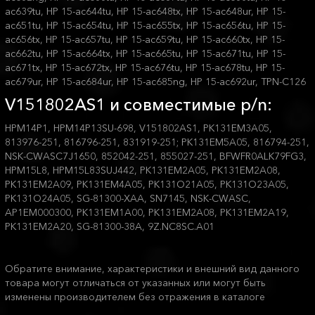
V151802AS1 и совместимые p/n:
HPM14P1, HPM14P13SU-698, V151802AS1, PK131EM3A05,
813976-251, 816796-251, 831919-251; PK131EM5A05, 816794-251,
NSK-CWASC7J1650, 852042-251, 855027-251, BFWFR0ALK79FG3,
HPM15L8, HPM15L83SUJ442, PK131EM2A05, PK131EM2A08,
PK131EM2A09, PK131EM4A05, PK131O21A05, PK131O23A05,
PK131O24A05, SG-81300-XAA, SN7145, NSK-CWASC,
AP1EM000300, PK131EM1A00, PK131EM2A08, PK131EM2A19,
PK131EM2A20, SG-81300-38A, 9Z.NC8SC.A01
Обратите внимание, характеристики и внешний вид данного
товара могут отличаться от указанных или могут быть
изменены производителем без отражения в каталоге