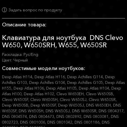
Задать вопрос по продукту
Описание товара:
Клавиатура для ноутбука DNS Clevo
W650, W650SRH, W655, W650SR
Раскладка: Рус/Eng
Цвет: Черный
Совместимые модели ноутбуков:
Dexp Atlas H114, Dexp Atlas H116, Dexp Achilles G114, Dexp
Achilles G103, Dexp Achilles G104, Dexp Achilles G105, Dexp Atlas
H155, Dexp Atlas H106, Dexp Atlas H105, Dexp Atlas H104, Dexp
Atlas H100, Dexp Atlas H102, Clevo W650EH, Clevo W650SB,
Clevo W650SF, Clevo W650SH, Clevo W650SJ, Clevo W650SR,
Dexp W650SB, Dexp W650SF, Dexp W650SJ, DNS W650EH, DNS
W650SF, DNS W650SH, DNS W650SJ, DNS W650SR, DNS 0804317,
DNS 0804574, DNS 0804673, DNS 0802892, DNS 0803081, DNS
0802723, DNS 0801006, DNS 0801042, DNS 0801186, DNS